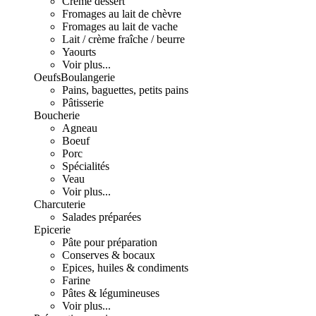
Crème dessert
Fromages au lait de chèvre
Fromages au lait de vache
Lait / crème fraîche / beurre
Yaourts
Voir plus...
Oeufs
Boulangerie
Pains, baguettes, petits pains
Pâtisserie
Boucherie
Agneau
Boeuf
Porc
Spécialités
Veau
Voir plus...
Charcuterie
Salades préparées
Epicerie
Pâte pour préparation
Conserves & bocaux
Epices, huiles & condiments
Farine
Pâtes & légumineuses
Voir plus...