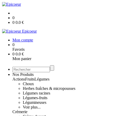
0
0
0.0
€
Epicoeur
Mon compte
0
Favoris
0
0.0
€
Mon panier
Nos Produits
Actions
Fruits
Légumes
Choux
Herbes fraîches & micropousses
Légumes racines
Légumes-fruits
Légumineuses
Voir plus...
Crèmerie