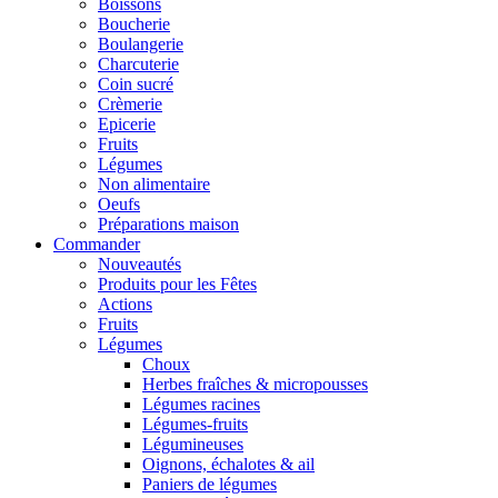
Boissons
Boucherie
Boulangerie
Charcuterie
Coin sucré
Crèmerie
Epicerie
Fruits
Légumes
Non alimentaire
Oeufs
Préparations maison
Commander
Nouveautés
Produits pour les Fêtes
Actions
Fruits
Légumes
Choux
Herbes fraîches & micropousses
Légumes racines
Légumes-fruits
Légumineuses
Oignons, échalotes & ail
Paniers de légumes