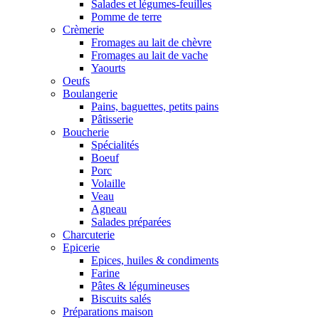
Salades et légumes-feuilles
Pomme de terre
Crèmerie
Fromages au lait de chèvre
Fromages au lait de vache
Yaourts
Oeufs
Boulangerie
Pains, baguettes, petits pains
Pâtisserie
Boucherie
Spécialités
Boeuf
Porc
Volaille
Veau
Agneau
Salades préparées
Charcuterie
Epicerie
Epices, huiles & condiments
Farine
Pâtes & légumineuses
Biscuits salés
Préparations maison