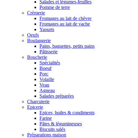
Salades et légumes-feuilles
Pomme de terre
Crèmerie
Fromages au lait de chèvre
Fromages au lait de vache
Yaourts
Oeufs
Boulangerie
Pains, baguettes, petits pains
Pâtisserie
Boucherie
Spécialités
Boeuf
Porc
Volaille
Veau
Agneau
Salades préparées
Charcuterie
Epicerie
Epices, huiles & condiments
Farine
Pâtes & légumineuses
Biscuits salés
Préparations maison