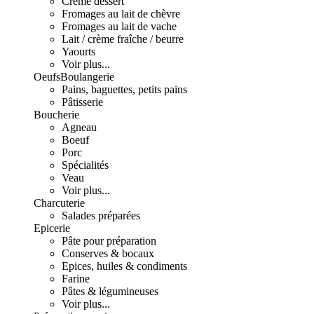
Crème dessert
Fromages au lait de chèvre
Fromages au lait de vache
Lait / crème fraîche / beurre
Yaourts
Voir plus...
Oeufs
Boulangerie
Pains, baguettes, petits pains
Pâtisserie
Boucherie
Agneau
Boeuf
Porc
Spécialités
Veau
Voir plus...
Charcuterie
Salades préparées
Epicerie
Pâte pour préparation
Conserves & bocaux
Epices, huiles & condiments
Farine
Pâtes & légumineuses
Voir plus...