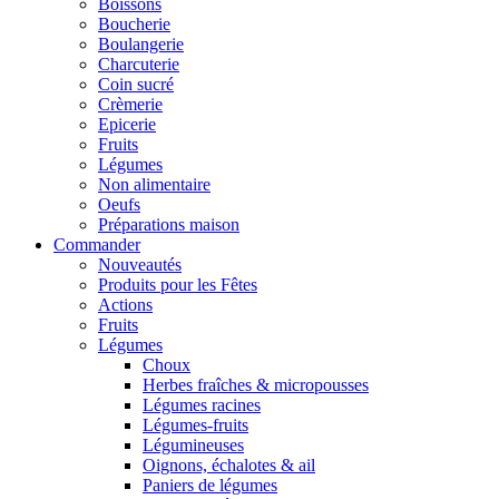
Boissons
Boucherie
Boulangerie
Charcuterie
Coin sucré
Crèmerie
Epicerie
Fruits
Légumes
Non alimentaire
Oeufs
Préparations maison
Commander
Nouveautés
Produits pour les Fêtes
Actions
Fruits
Légumes
Choux
Herbes fraîches & micropousses
Légumes racines
Légumes-fruits
Légumineuses
Oignons, échalotes & ail
Paniers de légumes