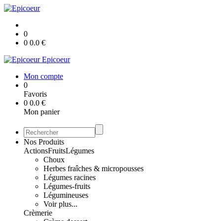
0
0
0.0
€
Epicoeur
Mon compte
0
Favoris
0
0.0
€
Mon panier
Nos Produits
Actions
Fruits
Légumes
Choux
Herbes fraîches & micropousses
Légumes racines
Légumes-fruits
Légumineuses
Voir plus...
Crèmerie