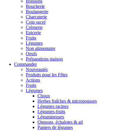
Boissons
Boucherie
Boulangerie
Charcuterie
Coin sucré
Crèmerie
Epicerie
Fruits
Légumes
Non alimentaire
Oeufs
Préparations maison
Commander
Nouveautés
Produits pour les Fêtes
Actions
Fruits
Légumes
Choux
Herbes fraîches & micropousses
Légumes racines
Légumes-fruits
Légumineuses
Oignons, échalotes & ail
Paniers de légumes