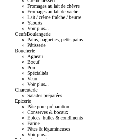
Crème dessert
Fromages au lait de chèvre
Fromages au lait de vache
Lait / crème fraîche / beurre
Yaourts
Voir plus...
Oeufs
Boulangerie
Pains, baguettes, petits pains
Pâtisserie
Boucherie
Agneau
Boeuf
Porc
Spécialités
Veau
Voir plus...
Charcuterie
Salades préparées
Epicerie
Pâte pour préparation
Conserves & bocaux
Epices, huiles & condiments
Farine
Pâtes & légumineuses
Voir plus...