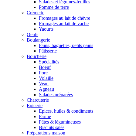
Salades et légumes-feuilles
Pomme de terre
Crèmerie
Fromages au lait de chèvre
Fromages au lait de vache
Yaourts
Oeufs
Boulangerie
Pains, baguettes, petits pains
Pâtisserie
Boucherie
Spécialités
Boeuf
Porc
Volaille
Veau
Agneau
Salades préparées
Charcuterie
Epicerie
Epices, huiles & condiments
Farine
Pâtes & légumineuses
Biscuits salés
Préparations maison