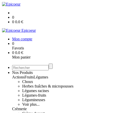
0
0
0.0
€
Epicoeur
Mon compte
0
Favoris
0
0.0
€
Mon panier
Nos Produits
Actions
Fruits
Légumes
Choux
Herbes fraîches & micropousses
Légumes racines
Légumes-fruits
Légumineuses
Voir plus...
Crèmerie