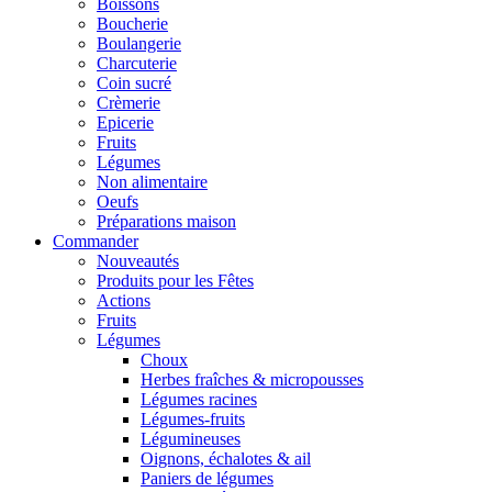
Boissons
Boucherie
Boulangerie
Charcuterie
Coin sucré
Crèmerie
Epicerie
Fruits
Légumes
Non alimentaire
Oeufs
Préparations maison
Commander
Nouveautés
Produits pour les Fêtes
Actions
Fruits
Légumes
Choux
Herbes fraîches & micropousses
Légumes racines
Légumes-fruits
Légumineuses
Oignons, échalotes & ail
Paniers de légumes