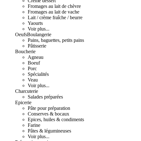
Crème dessert
Fromages au lait de chèvre
Fromages au lait de vache
Lait / crème fraîche / beurre
Yaourts
Voir plus...
Oeufs
Boulangerie
Pains, baguettes, petits pains
Pâtisserie
Boucherie
Agneau
Boeuf
Porc
Spécialités
Veau
Voir plus...
Charcuterie
Salades préparées
Epicerie
Pâte pour préparation
Conserves & bocaux
Epices, huiles & condiments
Farine
Pâtes & légumineuses
Voir plus...