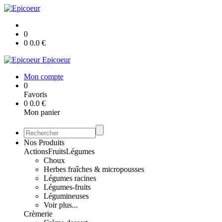
0
0
0.0
€
Epicoeur
Mon compte
0
Favoris
0
0.0
€
Mon panier
Nos Produits
Actions
Fruits
Légumes
Choux
Herbes fraîches & micropousses
Légumes racines
Légumes-fruits
Légumineuses
Voir plus...
Crèmerie