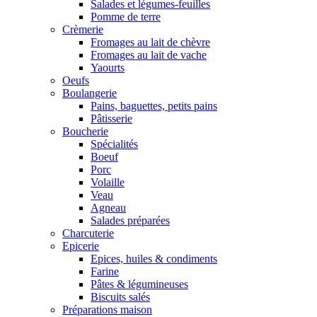
Salades et légumes-feuilles
Pomme de terre
Crèmerie
Fromages au lait de chèvre
Fromages au lait de vache
Yaourts
Oeufs
Boulangerie
Pains, baguettes, petits pains
Pâtisserie
Boucherie
Spécialités
Boeuf
Porc
Volaille
Veau
Agneau
Salades préparées
Charcuterie
Epicerie
Epices, huiles & condiments
Farine
Pâtes & légumineuses
Biscuits salés
Préparations maison