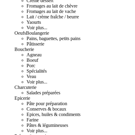
Crème dessert
Fromages au lait de chèvre
Fromages au lait de vache
Lait / crème fraîche / beurre
Yaourts
Voir plus...
Oeufs
Boulangerie
Pains, baguettes, petits pains
Pâtisserie
Boucherie
Agneau
Boeuf
Porc
Spécialités
Veau
Voir plus...
Charcuterie
Salades préparées
Epicerie
Pâte pour préparation
Conserves & bocaux
Epices, huiles & condiments
Farine
Pâtes & légumineuses
Voir plus...