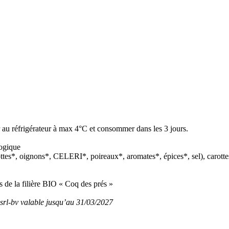
 au réfrigérateur à max 4°C et consommer dans les 3 jours.
logique
ttes*, oignons*, CELERI*, poireaux*, aromates*, épices*, sel), carott
 de la filière BIO « Coq des prés »
rl-bv valable jusqu’au 31/03/2027