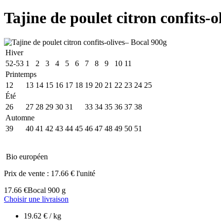
Tajine de poulet citron confits-
Hiver
52-53
1
2
3
4
5
6
7
8
9
10
11
Printemps
12
13
14
15
16
17
18
19
20
21
22
23
24
25
Été
26
27
28
29
30
31
32
33
34
35
36
37
38
Automne
39
40
41
42
43
44
45
46
47
48
49
50
51
Bio européen
Prix de vente :
17.66 € l'unité
17.66 €
Bocal 900 g
Choisir une livraison
19.62 € / kg