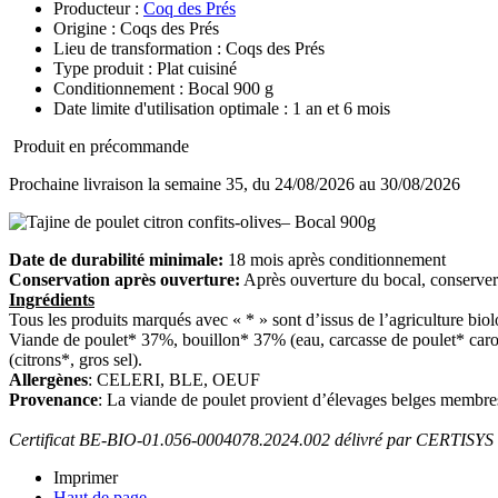
Producteur :
Coq des Prés
Origine : Coqs des Prés
Lieu de transformation : Coqs des Prés
Type produit : Plat cuisiné
Conditionnement : Bocal 900 g
Date limite d'utilisation optimale : 1 an et 6 mois
Produit en précommande
Prochaine livraison la semaine 35, du 24/08/2026 au 30/08/2026
Date de durabilité minimale:
18 mois après conditionnement
Conservation après ouverture:
Après ouverture du bocal, conserver
Ingrédients
Tous les produits marqués avec « * » sont d’issus de l’agriculture bio
Viande de poulet* 37%, bouillon* 37% (eau, carcasse de poulet* caro
(citrons*, gros sel).
Allergènes
: CELERI, BLE, OEUF
Provenance
: La viande de poulet provient d’élevages belges membres
Certificat BE-BIO-01.056-0004078.2024.002 délivré par CERTISYS s
Imprimer
Haut de page