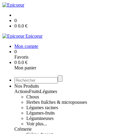
0
0
0.0
€
Epicoeur
Mon compte
0
Favoris
0
0.0
€
Mon panier
Nos Produits
Actions
Fruits
Légumes
Choux
Herbes fraîches & micropousses
Légumes racines
Légumes-fruits
Légumineuses
Voir plus...
Crèmerie