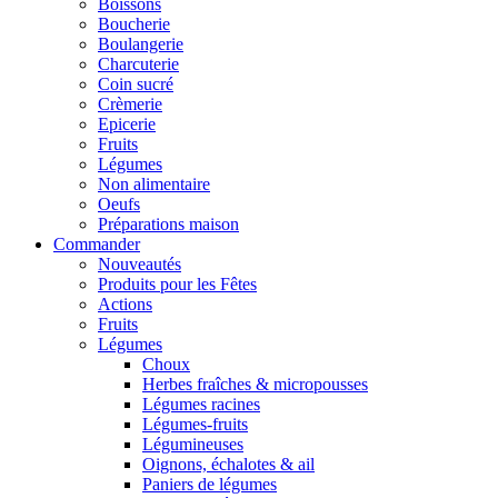
Boissons
Boucherie
Boulangerie
Charcuterie
Coin sucré
Crèmerie
Epicerie
Fruits
Légumes
Non alimentaire
Oeufs
Préparations maison
Commander
Nouveautés
Produits pour les Fêtes
Actions
Fruits
Légumes
Choux
Herbes fraîches & micropousses
Légumes racines
Légumes-fruits
Légumineuses
Oignons, échalotes & ail
Paniers de légumes