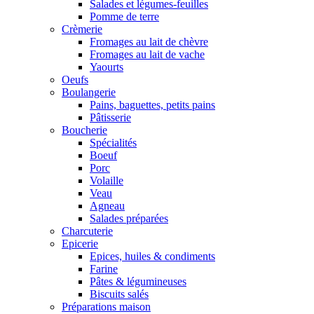
Salades et légumes-feuilles
Pomme de terre
Crèmerie
Fromages au lait de chèvre
Fromages au lait de vache
Yaourts
Oeufs
Boulangerie
Pains, baguettes, petits pains
Pâtisserie
Boucherie
Spécialités
Boeuf
Porc
Volaille
Veau
Agneau
Salades préparées
Charcuterie
Epicerie
Epices, huiles & condiments
Farine
Pâtes & légumineuses
Biscuits salés
Préparations maison