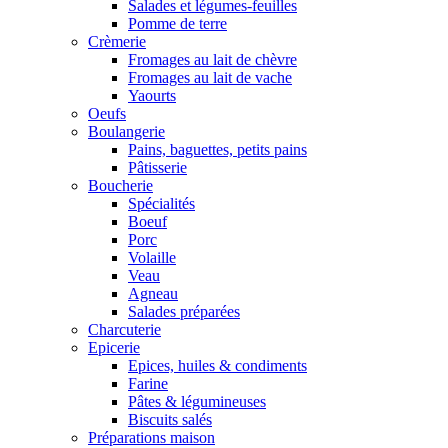
Salades et légumes-feuilles
Pomme de terre
Crèmerie
Fromages au lait de chèvre
Fromages au lait de vache
Yaourts
Oeufs
Boulangerie
Pains, baguettes, petits pains
Pâtisserie
Boucherie
Spécialités
Boeuf
Porc
Volaille
Veau
Agneau
Salades préparées
Charcuterie
Epicerie
Epices, huiles & condiments
Farine
Pâtes & légumineuses
Biscuits salés
Préparations maison