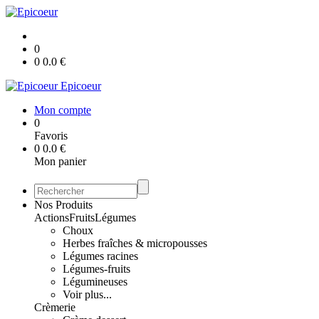
0
0
0.0
€
Epicoeur
Mon compte
0
Favoris
0
0.0
€
Mon panier
Nos Produits
Actions
Fruits
Légumes
Choux
Herbes fraîches & micropousses
Légumes racines
Légumes-fruits
Légumineuses
Voir plus...
Crèmerie