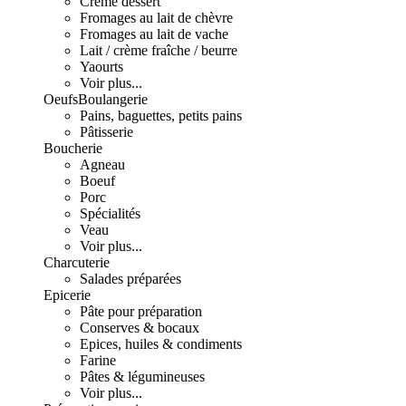
Crème dessert
Fromages au lait de chèvre
Fromages au lait de vache
Lait / crème fraîche / beurre
Yaourts
Voir plus...
Oeufs
Boulangerie
Pains, baguettes, petits pains
Pâtisserie
Boucherie
Agneau
Boeuf
Porc
Spécialités
Veau
Voir plus...
Charcuterie
Salades préparées
Epicerie
Pâte pour préparation
Conserves & bocaux
Epices, huiles & condiments
Farine
Pâtes & légumineuses
Voir plus...