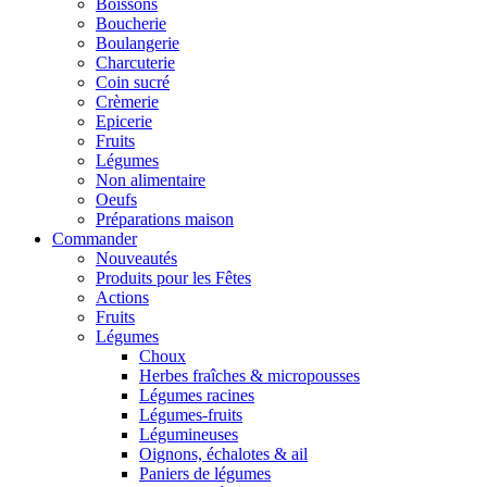
Boissons
Boucherie
Boulangerie
Charcuterie
Coin sucré
Crèmerie
Epicerie
Fruits
Légumes
Non alimentaire
Oeufs
Préparations maison
Commander
Nouveautés
Produits pour les Fêtes
Actions
Fruits
Légumes
Choux
Herbes fraîches & micropousses
Légumes racines
Légumes-fruits
Légumineuses
Oignons, échalotes & ail
Paniers de légumes