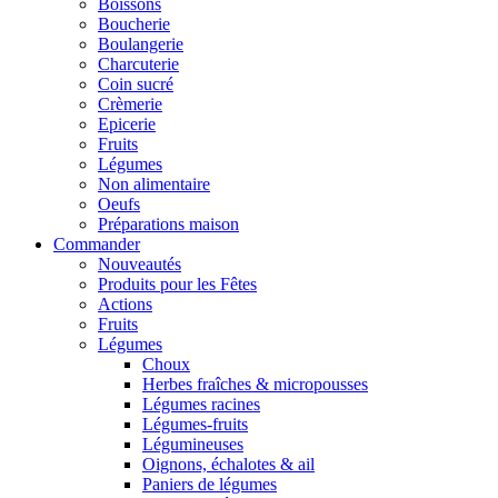
Boissons
Boucherie
Boulangerie
Charcuterie
Coin sucré
Crèmerie
Epicerie
Fruits
Légumes
Non alimentaire
Oeufs
Préparations maison
Commander
Nouveautés
Produits pour les Fêtes
Actions
Fruits
Légumes
Choux
Herbes fraîches & micropousses
Légumes racines
Légumes-fruits
Légumineuses
Oignons, échalotes & ail
Paniers de légumes