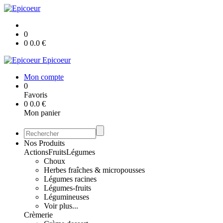
0
0
0.0
€
Epicoeur
Mon compte
0
Favoris
0
0.0
€
Mon panier
Nos Produits
Actions
Fruits
Légumes
Choux
Herbes fraîches & micropousses
Légumes racines
Légumes-fruits
Légumineuses
Voir plus...
Crèmerie