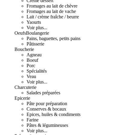
Crème dessert
Fromages au lait de chèvre
Fromages au lait de vache
Lait / crème fraîche / beurre
Yaourts
Voir plus...
Oeufs
Boulangerie
Pains, baguettes, petits pains
Pâtisserie
Boucherie
Agneau
Boeuf
Porc
Spécialités
Veau
Voir plus...
Charcuterie
Salades préparées
Epicerie
Pâte pour préparation
Conserves & bocaux
Epices, huiles & condiments
Farine
Pâtes & légumineuses
Voir plus...