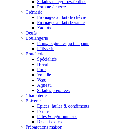
Salades et légumes-feuilles
Pomme de terre
Crèmerie
Fromages au lait de chèvre
Fromages au lait de vache
Yaourts
Oeufs
Boulangerie
Pains, baguettes, petits pains
Pâtisserie
Boucherie
Spécialités
Boeuf
Porc
Volaille
Veau
Agneau
Salades préparées
Charcuterie
Epicerie
Epices, huiles & condiments
Farine
Pâtes & légumineuses
Biscuits salés
Préparations maison