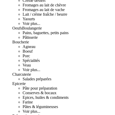
Crème dessert
Fromages au lait de chèvre
Fromages au lait de vache
Lait / crème fraîche / beurre
Yaourts
Voir plus...
Oeufs
Boulangerie
Pains, baguettes, petits pains
Pâtisserie
Boucherie
Agneau
Boeuf
Porc
Spécialités
Veau
Voir plus...
Charcuterie
Salades préparées
Epicerie
Pâte pour préparation
Conserves & bocaux
Epices, huiles & condiments
Farine
Pâtes & légumineuses
Voir plus...