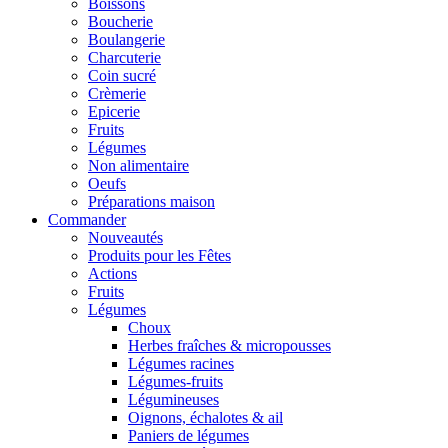
Boissons
Boucherie
Boulangerie
Charcuterie
Coin sucré
Crèmerie
Epicerie
Fruits
Légumes
Non alimentaire
Oeufs
Préparations maison
Commander
Nouveautés
Produits pour les Fêtes
Actions
Fruits
Légumes
Choux
Herbes fraîches & micropousses
Légumes racines
Légumes-fruits
Légumineuses
Oignons, échalotes & ail
Paniers de légumes