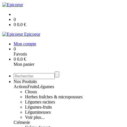
0
0
0.0
€
Epicoeur
Mon compte
0
Favoris
0
0.0
€
Mon panier
Nos Produits
Actions
Fruits
Légumes
Choux
Herbes fraîches & micropousses
Légumes racines
Légumes-fruits
Légumineuses
Voir plus...
Crèmerie