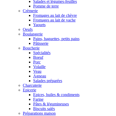
Salades et légumes-feuilles
Pomme de terre
Crèmerie
Fromages au lait de chèvre
Fromages au lait de vache
Yaourts
Oeufs
Boulangerie
Pains, baguettes, petits pains
Pâtisserie
Boucherie
Spécialités
Boeuf
Porc
Volaille
Veau
Agneau
Salades préparées
Charcuterie
Epicerie
Epices, huiles & condiments
Farine
Pâtes & légumineuses
Biscuits salés
Préparations maison