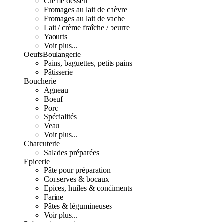
Crème dessert
Fromages au lait de chèvre
Fromages au lait de vache
Lait / crème fraîche / beurre
Yaourts
Voir plus...
Oeufs
Boulangerie
Pains, baguettes, petits pains
Pâtisserie
Boucherie
Agneau
Boeuf
Porc
Spécialités
Veau
Voir plus...
Charcuterie
Salades préparées
Epicerie
Pâte pour préparation
Conserves & bocaux
Epices, huiles & condiments
Farine
Pâtes & légumineuses
Voir plus...