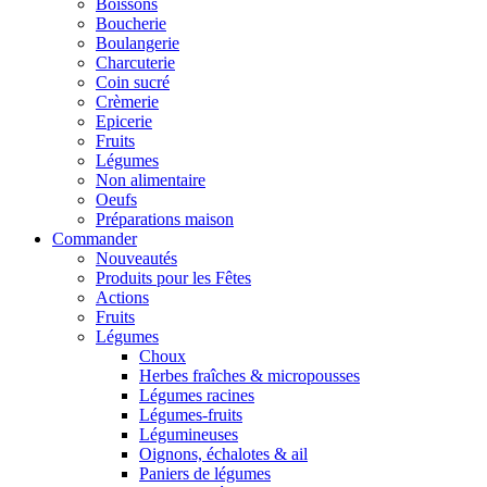
Boissons
Boucherie
Boulangerie
Charcuterie
Coin sucré
Crèmerie
Epicerie
Fruits
Légumes
Non alimentaire
Oeufs
Préparations maison
Commander
Nouveautés
Produits pour les Fêtes
Actions
Fruits
Légumes
Choux
Herbes fraîches & micropousses
Légumes racines
Légumes-fruits
Légumineuses
Oignons, échalotes & ail
Paniers de légumes