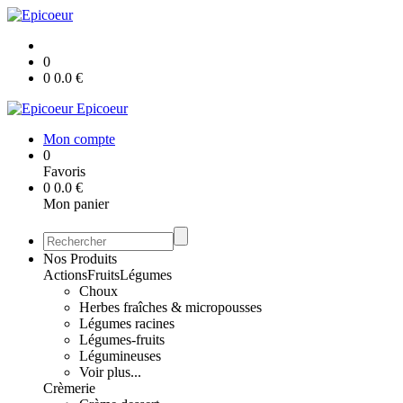
0
0
0.0
€
Epicoeur
Mon compte
0
Favoris
0
0.0
€
Mon panier
Nos Produits
Actions
Fruits
Légumes
Choux
Herbes fraîches & micropousses
Légumes racines
Légumes-fruits
Légumineuses
Voir plus...
Crèmerie