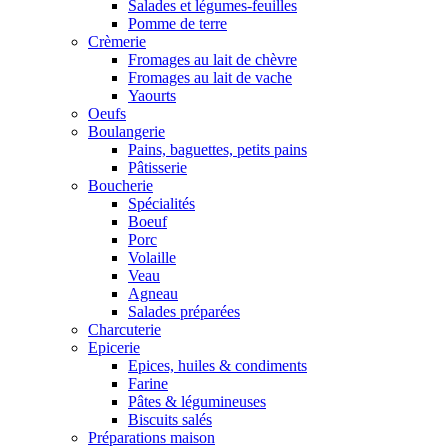
Salades et légumes-feuilles
Pomme de terre
Crèmerie
Fromages au lait de chèvre
Fromages au lait de vache
Yaourts
Oeufs
Boulangerie
Pains, baguettes, petits pains
Pâtisserie
Boucherie
Spécialités
Boeuf
Porc
Volaille
Veau
Agneau
Salades préparées
Charcuterie
Epicerie
Epices, huiles & condiments
Farine
Pâtes & légumineuses
Biscuits salés
Préparations maison