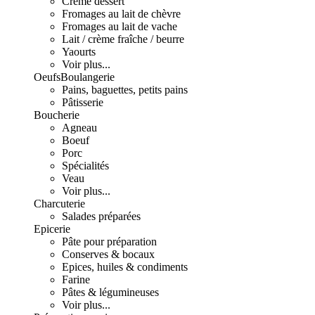
Crème dessert
Fromages au lait de chèvre
Fromages au lait de vache
Lait / crème fraîche / beurre
Yaourts
Voir plus...
Oeufs
Boulangerie
Pains, baguettes, petits pains
Pâtisserie
Boucherie
Agneau
Boeuf
Porc
Spécialités
Veau
Voir plus...
Charcuterie
Salades préparées
Epicerie
Pâte pour préparation
Conserves & bocaux
Epices, huiles & condiments
Farine
Pâtes & légumineuses
Voir plus...