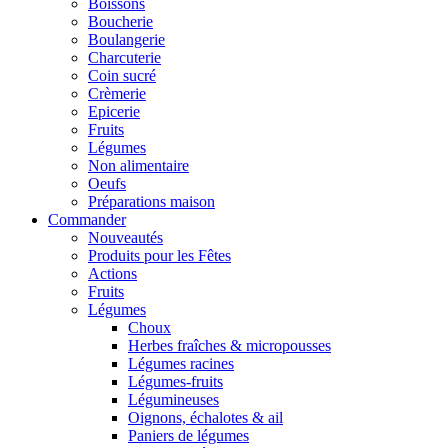
Boissons
Boucherie
Boulangerie
Charcuterie
Coin sucré
Crèmerie
Epicerie
Fruits
Légumes
Non alimentaire
Oeufs
Préparations maison
Commander
Nouveautés
Produits pour les Fêtes
Actions
Fruits
Légumes
Choux
Herbes fraîches & micropousses
Légumes racines
Légumes-fruits
Légumineuses
Oignons, échalotes & ail
Paniers de légumes