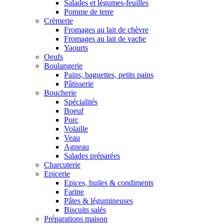
Salades et légumes-feuilles
Pomme de terre
Crèmerie
Fromages au lait de chèvre
Fromages au lait de vache
Yaourts
Oeufs
Boulangerie
Pains, baguettes, petits pains
Pâtisserie
Boucherie
Spécialités
Boeuf
Porc
Volaille
Veau
Agneau
Salades préparées
Charcuterie
Epicerie
Epices, huiles & condiments
Farine
Pâtes & légumineuses
Biscuits salés
Préparations maison