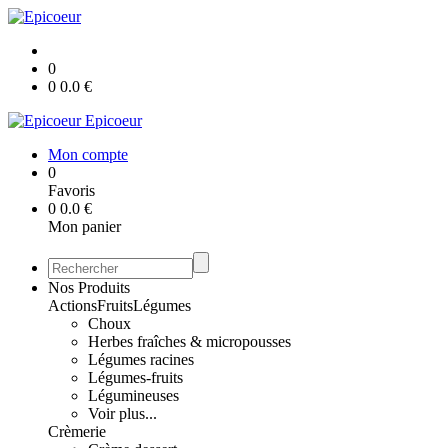
0
0
0.0
€
Epicoeur
Mon compte
0
Favoris
0
0.0
€
Mon panier
Nos Produits
Actions
Fruits
Légumes
Choux
Herbes fraîches & micropousses
Légumes racines
Légumes-fruits
Légumineuses
Voir plus...
Crèmerie