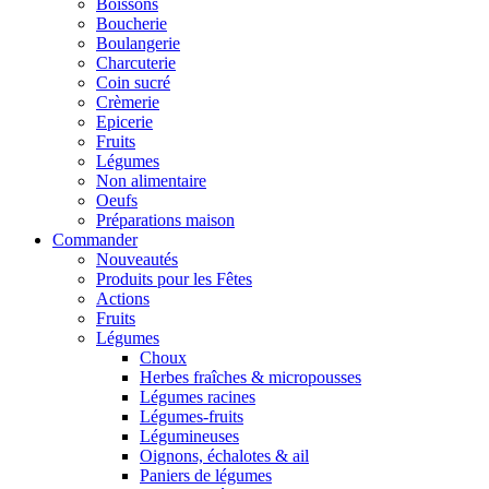
Boissons
Boucherie
Boulangerie
Charcuterie
Coin sucré
Crèmerie
Epicerie
Fruits
Légumes
Non alimentaire
Oeufs
Préparations maison
Commander
Nouveautés
Produits pour les Fêtes
Actions
Fruits
Légumes
Choux
Herbes fraîches & micropousses
Légumes racines
Légumes-fruits
Légumineuses
Oignons, échalotes & ail
Paniers de légumes