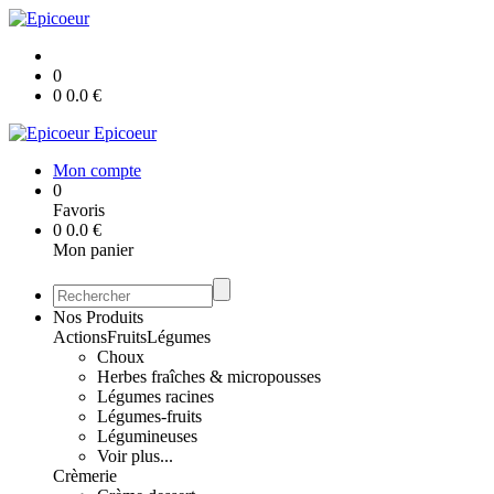
0
0
0.0
€
Epicoeur
Mon compte
0
Favoris
0
0.0
€
Mon panier
Nos Produits
Actions
Fruits
Légumes
Choux
Herbes fraîches & micropousses
Légumes racines
Légumes-fruits
Légumineuses
Voir plus...
Crèmerie