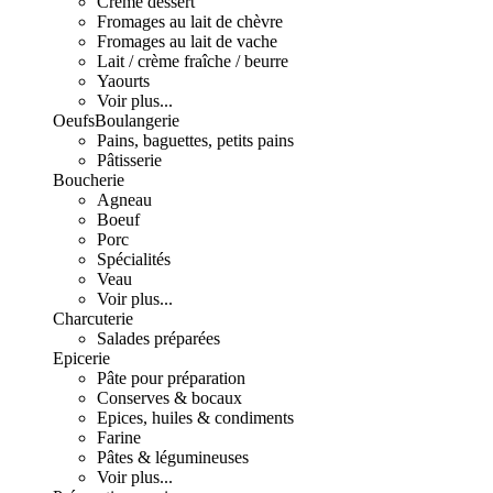
Crème dessert
Fromages au lait de chèvre
Fromages au lait de vache
Lait / crème fraîche / beurre
Yaourts
Voir plus...
Oeufs
Boulangerie
Pains, baguettes, petits pains
Pâtisserie
Boucherie
Agneau
Boeuf
Porc
Spécialités
Veau
Voir plus...
Charcuterie
Salades préparées
Epicerie
Pâte pour préparation
Conserves & bocaux
Epices, huiles & condiments
Farine
Pâtes & légumineuses
Voir plus...