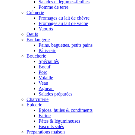
Salades et légumes-feuilles
Pomme de terre
Crèmerie
Fromages au lait de chèvre
Fromages au lait de vache
Yaourts
Oeufs
Boulangerie
Pains, baguettes, petits pains
Pâtisserie
Boucherie
Spécialités
Boeuf
Porc
Volaille
Veau
Agneau
Salades préparées
Charcuterie
Epicerie
Epices, huiles & condiments
Farine
Pâtes & légumineuses
Biscuits salés
Préparations maison