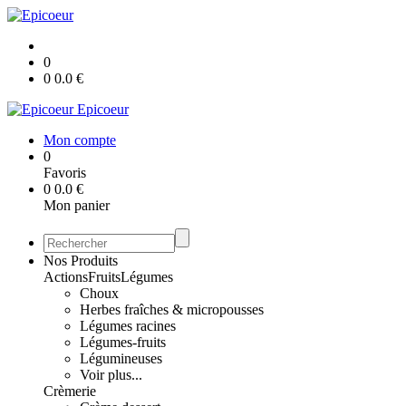
0
0
0.0
€
Epicoeur
Mon compte
0
Favoris
0
0.0
€
Mon panier
Nos Produits
Actions
Fruits
Légumes
Choux
Herbes fraîches & micropousses
Légumes racines
Légumes-fruits
Légumineuses
Voir plus...
Crèmerie