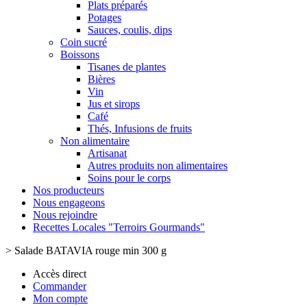
Plats préparés
Potages
Sauces, coulis, dips
Coin sucré
Boissons
Tisanes de plantes
Bières
Vin
Jus et sirops
Café
Thés, Infusions de fruits
Non alimentaire
Artisanat
Autres produits non alimentaires
Soins pour le corps
Nos producteurs
Nous engageons
Nous rejoindre
Recettes Locales "Terroirs Gourmands"
>
Salade BATAVIA rouge min 300 g
Accès direct
Commander
Mon compte