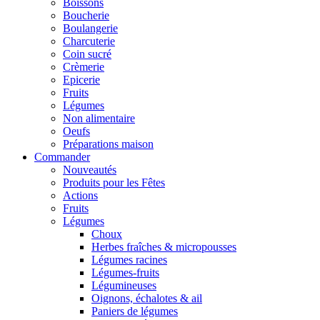
Boissons
Boucherie
Boulangerie
Charcuterie
Coin sucré
Crèmerie
Epicerie
Fruits
Légumes
Non alimentaire
Oeufs
Préparations maison
Commander
Nouveautés
Produits pour les Fêtes
Actions
Fruits
Légumes
Choux
Herbes fraîches & micropousses
Légumes racines
Légumes-fruits
Légumineuses
Oignons, échalotes & ail
Paniers de légumes