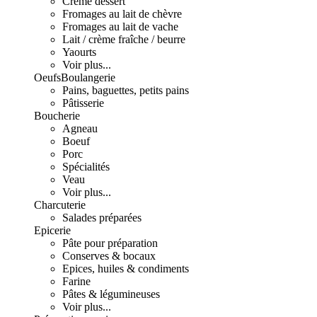
Crème dessert
Fromages au lait de chèvre
Fromages au lait de vache
Lait / crème fraîche / beurre
Yaourts
Voir plus...
Oeufs
Boulangerie
Pains, baguettes, petits pains
Pâtisserie
Boucherie
Agneau
Boeuf
Porc
Spécialités
Veau
Voir plus...
Charcuterie
Salades préparées
Epicerie
Pâte pour préparation
Conserves & bocaux
Epices, huiles & condiments
Farine
Pâtes & légumineuses
Voir plus...