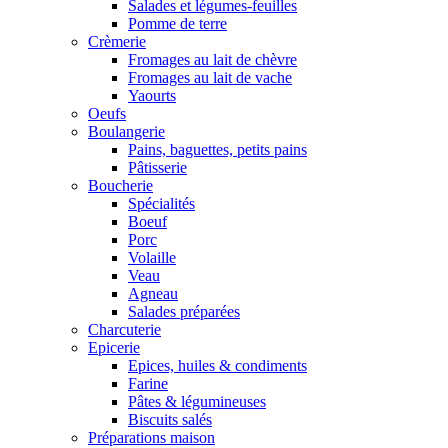
Salades et légumes-feuilles
Pomme de terre
Crèmerie
Fromages au lait de chèvre
Fromages au lait de vache
Yaourts
Oeufs
Boulangerie
Pains, baguettes, petits pains
Pâtisserie
Boucherie
Spécialités
Boeuf
Porc
Volaille
Veau
Agneau
Salades préparées
Charcuterie
Epicerie
Epices, huiles & condiments
Farine
Pâtes & légumineuses
Biscuits salés
Préparations maison