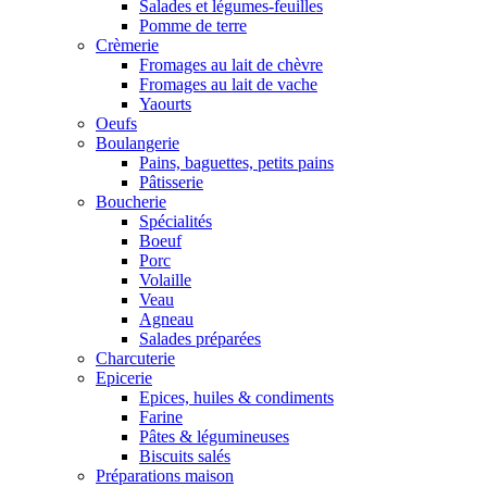
Salades et légumes-feuilles
Pomme de terre
Crèmerie
Fromages au lait de chèvre
Fromages au lait de vache
Yaourts
Oeufs
Boulangerie
Pains, baguettes, petits pains
Pâtisserie
Boucherie
Spécialités
Boeuf
Porc
Volaille
Veau
Agneau
Salades préparées
Charcuterie
Epicerie
Epices, huiles & condiments
Farine
Pâtes & légumineuses
Biscuits salés
Préparations maison