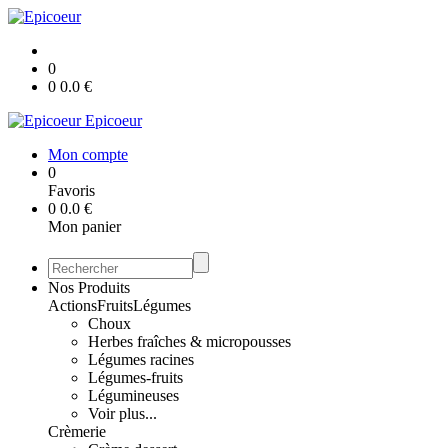
0
0
0.0
€
Epicoeur
Mon compte
0
Favoris
0
0.0
€
Mon panier
Nos Produits
Actions
Fruits
Légumes
Choux
Herbes fraîches & micropousses
Légumes racines
Légumes-fruits
Légumineuses
Voir plus...
Crèmerie