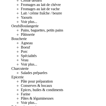
Crème dessert
Fromages au lait de chèvre
Fromages au lait de vache
Lait / crème fraîche / beurre
Yaourts
Voir plus...
Oeufs
Boulangerie
Pains, baguettes, petits pains
Pâtisserie
Boucherie
Agneau
Boeuf
Porc
Spécialités
Veau
Voir plus...
Charcuterie
Salades préparées
Epicerie
Pâte pour préparation
Conserves & bocaux
Epices, huiles & condiments
Farine
Pâtes & légumineuses
Voir plus...