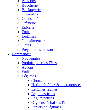
Boissons
Boucherie
Boulangerie
Charcuterie
Coin sucré
Crèmerie
Epicerie
Fruits
Légumes
Non alimentaire
Oeufs
Préparations maison
Commander
Nouveautés
Produits pour les Fêtes
Actions
Fruits
Légumes
Choux
Herbes fraîches & micropousses
Légumes racines
Légumes-fruits
Légumineuses
Oignons, échalotes & ail
Paniers de légumes