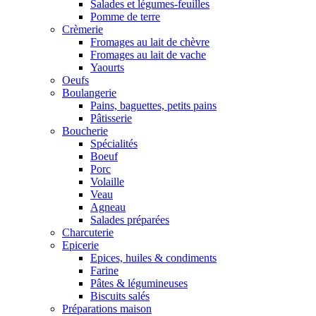
Salades et légumes-feuilles
Pomme de terre
Crèmerie
Fromages au lait de chèvre
Fromages au lait de vache
Yaourts
Oeufs
Boulangerie
Pains, baguettes, petits pains
Pâtisserie
Boucherie
Spécialités
Boeuf
Porc
Volaille
Veau
Agneau
Salades préparées
Charcuterie
Epicerie
Epices, huiles & condiments
Farine
Pâtes & légumineuses
Biscuits salés
Préparations maison