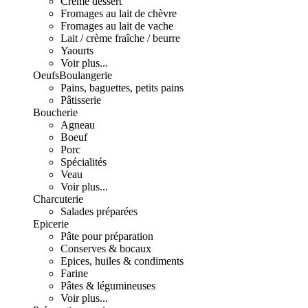
Crème dessert
Fromages au lait de chèvre
Fromages au lait de vache
Lait / crème fraîche / beurre
Yaourts
Voir plus...
Oeufs
Boulangerie
Pains, baguettes, petits pains
Pâtisserie
Boucherie
Agneau
Boeuf
Porc
Spécialités
Veau
Voir plus...
Charcuterie
Salades préparées
Epicerie
Pâte pour préparation
Conserves & bocaux
Epices, huiles & condiments
Farine
Pâtes & légumineuses
Voir plus...