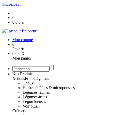
0
0
0.0
€
Epicoeur
Mon compte
0
Favoris
0
0.0
€
Mon panier
Nos Produits
Actions
Fruits
Légumes
Choux
Herbes fraîches & micropousses
Légumes racines
Légumes-fruits
Légumineuses
Voir plus...
Crèmerie