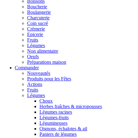
Boissons
Boucherie
Boulangerie
Charcuterie
Coin sucré
Crèmerie
Epicerie
Fruits
Légumes
Non alimentaire
Oeufs
Préparations maison
Commander
Nouveautés
Produits pour les Fêtes
Actions
Fruits
Légumes
Choux
Herbes fraîches & micropousses
Légumes racines
Légumes-fruits
Légumineuses
Oignons, échalotes & ail
Paniers de légumes