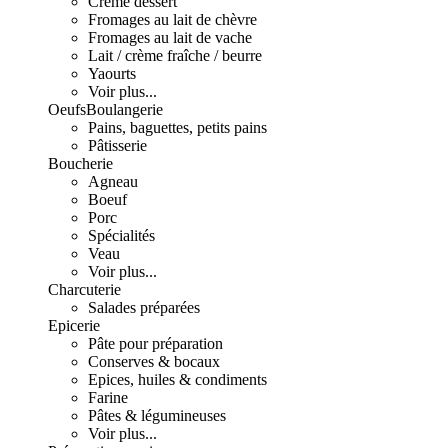
Crème dessert
Fromages au lait de chèvre
Fromages au lait de vache
Lait / crème fraîche / beurre
Yaourts
Voir plus...
Oeufs
Boulangerie
Pains, baguettes, petits pains
Pâtisserie
Boucherie
Agneau
Boeuf
Porc
Spécialités
Veau
Voir plus...
Charcuterie
Salades préparées
Epicerie
Pâte pour préparation
Conserves & bocaux
Epices, huiles & condiments
Farine
Pâtes & légumineuses
Voir plus...