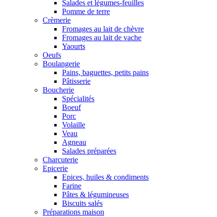
Salades et légumes-feuilles
Pomme de terre
Crèmerie
Fromages au lait de chèvre
Fromages au lait de vache
Yaourts
Oeufs
Boulangerie
Pains, baguettes, petits pains
Pâtisserie
Boucherie
Spécialités
Boeuf
Porc
Volaille
Veau
Agneau
Salades préparées
Charcuterie
Epicerie
Epices, huiles & condiments
Farine
Pâtes & légumineuses
Biscuits salés
Préparations maison