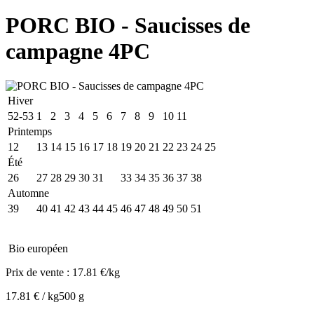
PORC BIO - Saucisses de
campagne 4PC
Hiver
52-53
1
2
3
4
5
6
7
8
9
10
11
Printemps
12
13
14
15
16
17
18
19
20
21
22
23
24
25
Été
26
27
28
29
30
31
32
33
34
35
36
37
38
Automne
39
40
41
42
43
44
45
46
47
48
49
50
51
Bio européen
Prix de vente :
17.81 €/kg
17.81 € / kg
500 g