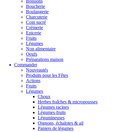
Boissons
Boucherie
Boulangerie
Charcuterie
Coin sucré
Crèmerie
Epicerie
Fruits
Légumes
Non alimentaire
Oeufs
Préparations maison
Commander
Nouveautés
Produits pour les Fêtes
Actions
Fruits
Légumes
Choux
Herbes fraîches & micropousses
Légumes racines
Légumes-fruits
Légumineuses
Oignons, échalotes & ail
Paniers de légumes