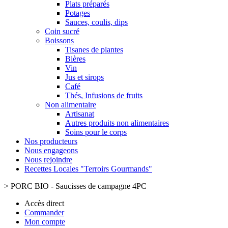
Plats préparés
Potages
Sauces, coulis, dips
Coin sucré
Boissons
Tisanes de plantes
Bières
Vin
Jus et sirops
Café
Thés, Infusions de fruits
Non alimentaire
Artisanat
Autres produits non alimentaires
Soins pour le corps
Nos producteurs
Nous engageons
Nous rejoindre
Recettes Locales "Terroirs Gourmands"
>
PORC BIO - Saucisses de campagne 4PC
Accès direct
Commander
Mon compte