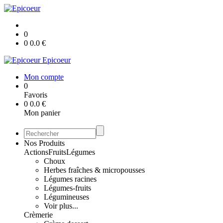
0
0
0.0
€
Epicoeur
Mon compte
0
Favoris
0
0.0
€
Mon panier
Nos Produits
Actions
Fruits
Légumes
Choux
Herbes fraîches & micropousses
Légumes racines
Légumes-fruits
Légumineuses
Voir plus...
Crèmerie