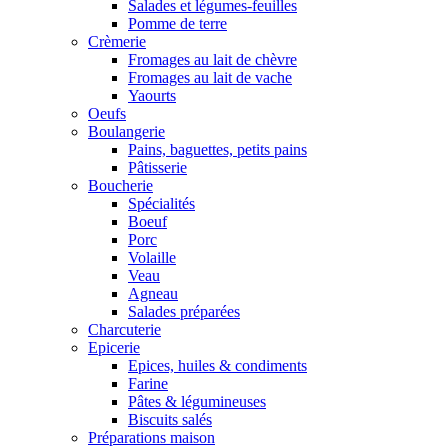
Salades et légumes-feuilles
Pomme de terre
Crèmerie
Fromages au lait de chèvre
Fromages au lait de vache
Yaourts
Oeufs
Boulangerie
Pains, baguettes, petits pains
Pâtisserie
Boucherie
Spécialités
Boeuf
Porc
Volaille
Veau
Agneau
Salades préparées
Charcuterie
Epicerie
Epices, huiles & condiments
Farine
Pâtes & légumineuses
Biscuits salés
Préparations maison