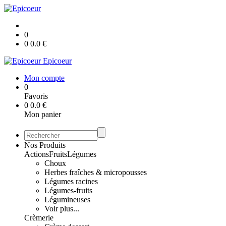
0
0
0.0
€
Epicoeur
Mon compte
0
Favoris
0
0.0
€
Mon panier
Nos Produits
Actions
Fruits
Légumes
Choux
Herbes fraîches & micropousses
Légumes racines
Légumes-fruits
Légumineuses
Voir plus...
Crèmerie