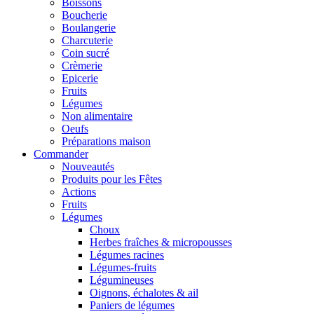
Boissons
Boucherie
Boulangerie
Charcuterie
Coin sucré
Crèmerie
Epicerie
Fruits
Légumes
Non alimentaire
Oeufs
Préparations maison
Commander
Nouveautés
Produits pour les Fêtes
Actions
Fruits
Légumes
Choux
Herbes fraîches & micropousses
Légumes racines
Légumes-fruits
Légumineuses
Oignons, échalotes & ail
Paniers de légumes