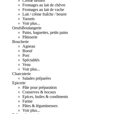
Crème dessert
Fromages au lait de chèvre
Fromages au lait de vache
Lait / crème fraîche / beurre
Yaourts
Voir plus...
Oeufs
Boulangerie
Pains, baguettes, petits pains
Pâtisserie
Boucherie
Agneau
Boeuf
Porc
Spécialités
Veau
Voir plus...
Charcuterie
Salades préparées
Epicerie
Pâte pour préparation
Conserves & bocaux
Epices, huiles & condiments
Farine
Pâtes & légumineuses
Voir plus...