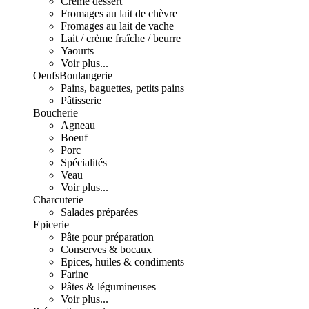
Crème dessert
Fromages au lait de chèvre
Fromages au lait de vache
Lait / crème fraîche / beurre
Yaourts
Voir plus...
Oeufs
Boulangerie
Pains, baguettes, petits pains
Pâtisserie
Boucherie
Agneau
Boeuf
Porc
Spécialités
Veau
Voir plus...
Charcuterie
Salades préparées
Epicerie
Pâte pour préparation
Conserves & bocaux
Epices, huiles & condiments
Farine
Pâtes & légumineuses
Voir plus...