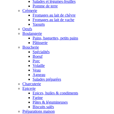
Salades et légumes-feuilles
Pomme de terre
Crèmerie
Fromages au lait de chèvre
Fromages au lait de vache
Yaourts
Oeufs
Boulangerie
Pains, baguettes, petits pains
Pâtisserie
Boucherie
Spécialités
Boeuf
Porc
Volaille
Veau
Agneau
Salades préparées
Charcuterie
Epicerie
Epices, huiles & condiments
Farine
Pâtes & légumineuses
Biscuits salés
Préparations maison