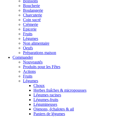
Boissons
Boucherie
Boulangerie
Charcuterie
Coin sucré
Crèmerie
Epicerie
Fruits
Légumes
Non alimentaire
Oeufs
Préparations maison
Commander
Nouveautés
Produits pour les Fêtes
Actions
Fruits
Légumes
Choux
Herbes fraîches & micropousses
Légumes racines
Légumes-fruits
Légumineuses
Oignons, échalotes & ail
Paniers de légumes