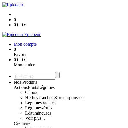
0
0
0.0
€
Epicoeur
Mon compte
0
Favoris
0
0.0
€
Mon panier
Nos Produits
Actions
Fruits
Légumes
Choux
Herbes fraîches & micropousses
Légumes racines
Légumes-fruits
Légumineuses
Voir plus...
Crèmerie