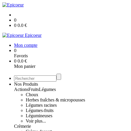
0
0
0.0
€
Epicoeur
Mon compte
0
Favoris
0
0.0
€
Mon panier
Nos Produits
Actions
Fruits
Légumes
Choux
Herbes fraîches & micropousses
Légumes racines
Légumes-fruits
Légumineuses
Voir plus...
Crèmerie