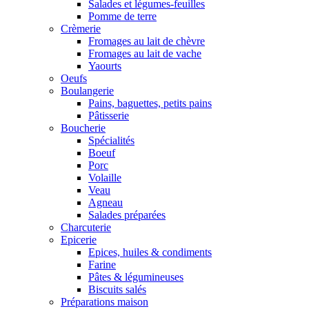
Salades et légumes-feuilles
Pomme de terre
Crèmerie
Fromages au lait de chèvre
Fromages au lait de vache
Yaourts
Oeufs
Boulangerie
Pains, baguettes, petits pains
Pâtisserie
Boucherie
Spécialités
Boeuf
Porc
Volaille
Veau
Agneau
Salades préparées
Charcuterie
Epicerie
Epices, huiles & condiments
Farine
Pâtes & légumineuses
Biscuits salés
Préparations maison