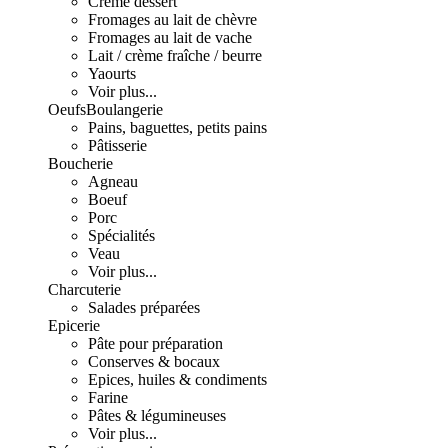
Crème dessert
Fromages au lait de chèvre
Fromages au lait de vache
Lait / crème fraîche / beurre
Yaourts
Voir plus...
Oeufs
Boulangerie
Pains, baguettes, petits pains
Pâtisserie
Boucherie
Agneau
Boeuf
Porc
Spécialités
Veau
Voir plus...
Charcuterie
Salades préparées
Epicerie
Pâte pour préparation
Conserves & bocaux
Epices, huiles & condiments
Farine
Pâtes & légumineuses
Voir plus...