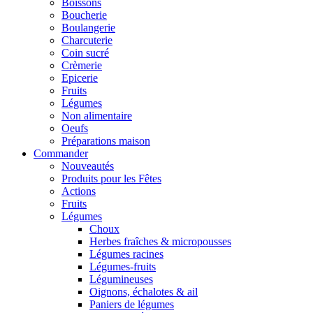
Boissons
Boucherie
Boulangerie
Charcuterie
Coin sucré
Crèmerie
Epicerie
Fruits
Légumes
Non alimentaire
Oeufs
Préparations maison
Commander
Nouveautés
Produits pour les Fêtes
Actions
Fruits
Légumes
Choux
Herbes fraîches & micropousses
Légumes racines
Légumes-fruits
Légumineuses
Oignons, échalotes & ail
Paniers de légumes