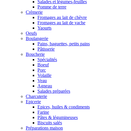
Salades et légumes-feuilles
Pomme de terre
Crèmerie
Fromages au lait de chèvre
Fromages au lait de vache
Yaourts
Oeufs
Boulangerie
Pains, baguettes, petits pains
Pâtisserie
Boucherie
Spécialités
Boeuf
Porc
Volaille
Veau
Agneau
Salades préparées
Charcuterie
Epicerie
Epices, huiles & condiments
Farine
Pâtes & légumineuses
Biscuits salés
Préparations maison