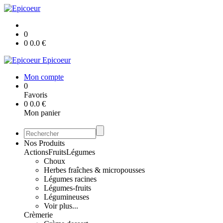
0
0
0.0
€
Epicoeur
Mon compte
0
Favoris
0
0.0
€
Mon panier
Nos Produits
Actions
Fruits
Légumes
Choux
Herbes fraîches & micropousses
Légumes racines
Légumes-fruits
Légumineuses
Voir plus...
Crèmerie