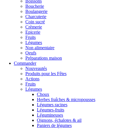
Boissons
Boucherie
Boulangerie
Charcuterie
Coin sucré
Crèmerie
Epicerie
Fruits
Légumes
Non alimentaire
Oeufs
Préparations maison
Commander
Nouveautés
Produits pour les Fêtes
Actions
Fruits
Légumes
Choux
Herbes fraîches & micropousses
Légumes racines
Légumes-fruits
Légumineuses
Oignons, échalotes & ail
Paniers de légumes