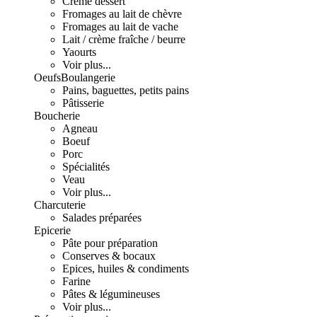
Crème dessert
Fromages au lait de chèvre
Fromages au lait de vache
Lait / crème fraîche / beurre
Yaourts
Voir plus...
Oeufs
Boulangerie
Pains, baguettes, petits pains
Pâtisserie
Boucherie
Agneau
Boeuf
Porc
Spécialités
Veau
Voir plus...
Charcuterie
Salades préparées
Epicerie
Pâte pour préparation
Conserves & bocaux
Epices, huiles & condiments
Farine
Pâtes & légumineuses
Voir plus...