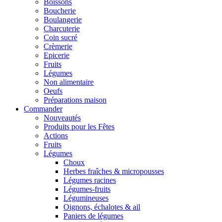
Boissons
Boucherie
Boulangerie
Charcuterie
Coin sucré
Crèmerie
Epicerie
Fruits
Légumes
Non alimentaire
Oeufs
Préparations maison
Commander
Nouveautés
Produits pour les Fêtes
Actions
Fruits
Légumes
Choux
Herbes fraîches & micropousses
Légumes racines
Légumes-fruits
Légumineuses
Oignons, échalotes & ail
Paniers de légumes