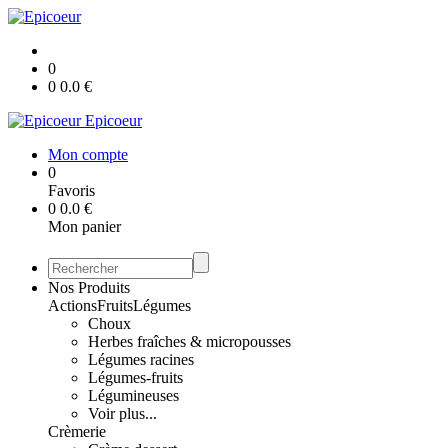
0
0
0.0
€
Epicoeur
Mon compte
0
Favoris
0
0.0
€
Mon panier
Nos Produits
Actions
Fruits
Légumes
Choux
Herbes fraîches & micropousses
Légumes racines
Légumes-fruits
Légumineuses
Voir plus...
Crèmerie