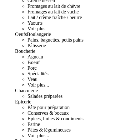
Crème dessert
Fromages au lait de chèvre
Fromages au lait de vache
Lait / crème fraîche / beurre
Yaourts
Voir plus...
Oeufs
Boulangerie
Pains, baguettes, petits pains
Pâtisserie
Boucherie
Agneau
Boeuf
Porc
Spécialités
Veau
Voir plus...
Charcuterie
Salades préparées
Epicerie
Pâte pour préparation
Conserves & bocaux
Epices, huiles & condiments
Farine
Pâtes & légumineuses
Voir plus...