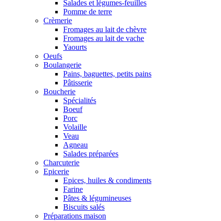
Salades et légumes-feuilles
Pomme de terre
Crèmerie
Fromages au lait de chèvre
Fromages au lait de vache
Yaourts
Oeufs
Boulangerie
Pains, baguettes, petits pains
Pâtisserie
Boucherie
Spécialités
Boeuf
Porc
Volaille
Veau
Agneau
Salades préparées
Charcuterie
Epicerie
Epices, huiles & condiments
Farine
Pâtes & légumineuses
Biscuits salés
Préparations maison