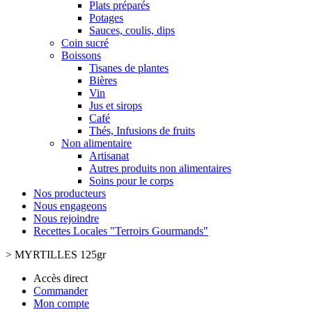
Plats préparés
Potages
Sauces, coulis, dips
Coin sucré
Boissons
Tisanes de plantes
Bières
Vin
Jus et sirops
Café
Thés, Infusions de fruits
Non alimentaire
Artisanat
Autres produits non alimentaires
Soins pour le corps
Nos producteurs
Nous engageons
Nous rejoindre
Recettes Locales "Terroirs Gourmands"
>
MYRTILLES 125gr
Accès direct
Commander
Mon compte