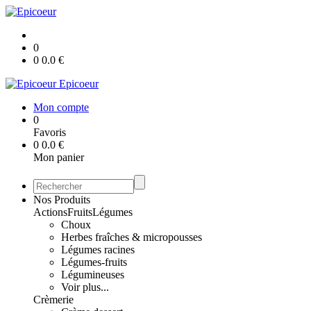
0
0
0.0
€
Epicoeur
Mon compte
0
Favoris
0
0.0
€
Mon panier
Nos Produits
Actions
Fruits
Légumes
Choux
Herbes fraîches & micropousses
Légumes racines
Légumes-fruits
Légumineuses
Voir plus...
Crèmerie