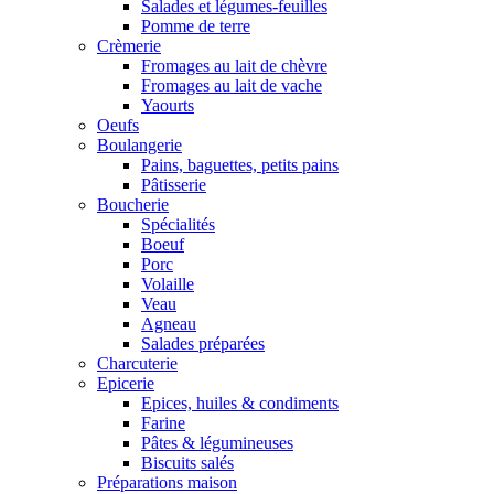
Salades et légumes-feuilles
Pomme de terre
Crèmerie
Fromages au lait de chèvre
Fromages au lait de vache
Yaourts
Oeufs
Boulangerie
Pains, baguettes, petits pains
Pâtisserie
Boucherie
Spécialités
Boeuf
Porc
Volaille
Veau
Agneau
Salades préparées
Charcuterie
Epicerie
Epices, huiles & condiments
Farine
Pâtes & légumineuses
Biscuits salés
Préparations maison