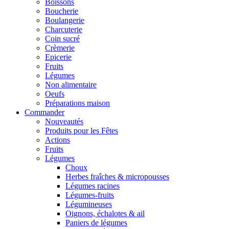
Boissons
Boucherie
Boulangerie
Charcuterie
Coin sucré
Crèmerie
Epicerie
Fruits
Légumes
Non alimentaire
Oeufs
Préparations maison
Commander
Nouveautés
Produits pour les Fêtes
Actions
Fruits
Légumes
Choux
Herbes fraîches & micropousses
Légumes racines
Légumes-fruits
Légumineuses
Oignons, échalotes & ail
Paniers de légumes