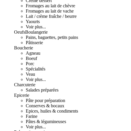
Crème dessert
Fromages au lait de chèvre
Fromages au lait de vache
Lait / crème fraîche / beurre
Yaourts
Voir plus...
Oeufs
Boulangerie
Pains, baguettes, petits pains
Pâtisserie
Boucherie
Agneau
Boeuf
Porc
Spécialités
Veau
Voir plus...
Charcuterie
Salades préparées
Epicerie
Pâte pour préparation
Conserves & bocaux
Epices, huiles & condiments
Farine
Pâtes & légumineuses
Voir plus...