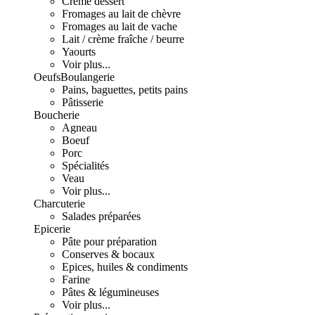
Crème dessert
Fromages au lait de chèvre
Fromages au lait de vache
Lait / crème fraîche / beurre
Yaourts
Voir plus...
Oeufs
Boulangerie
Pains, baguettes, petits pains
Pâtisserie
Boucherie
Agneau
Boeuf
Porc
Spécialités
Veau
Voir plus...
Charcuterie
Salades préparées
Epicerie
Pâte pour préparation
Conserves & bocaux
Epices, huiles & condiments
Farine
Pâtes & légumineuses
Voir plus...