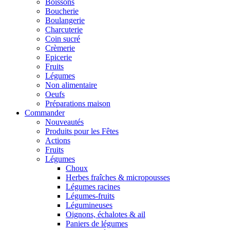
Boissons
Boucherie
Boulangerie
Charcuterie
Coin sucré
Crèmerie
Epicerie
Fruits
Légumes
Non alimentaire
Oeufs
Préparations maison
Commander
Nouveautés
Produits pour les Fêtes
Actions
Fruits
Légumes
Choux
Herbes fraîches & micropousses
Légumes racines
Légumes-fruits
Légumineuses
Oignons, échalotes & ail
Paniers de légumes