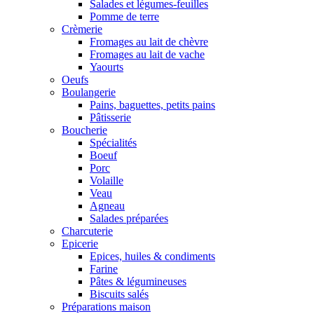
Salades et légumes-feuilles
Pomme de terre
Crèmerie
Fromages au lait de chèvre
Fromages au lait de vache
Yaourts
Oeufs
Boulangerie
Pains, baguettes, petits pains
Pâtisserie
Boucherie
Spécialités
Boeuf
Porc
Volaille
Veau
Agneau
Salades préparées
Charcuterie
Epicerie
Epices, huiles & condiments
Farine
Pâtes & légumineuses
Biscuits salés
Préparations maison