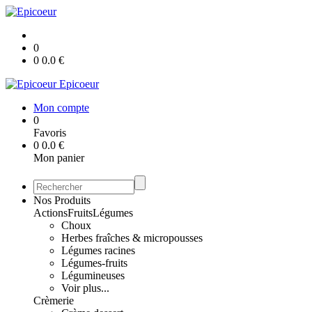
0
0
0.0
€
Epicoeur
Mon compte
0
Favoris
0
0.0
€
Mon panier
Nos Produits
Actions
Fruits
Légumes
Choux
Herbes fraîches & micropousses
Légumes racines
Légumes-fruits
Légumineuses
Voir plus...
Crèmerie