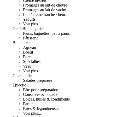
Crème dessert
Fromages au lait de chèvre
Fromages au lait de vache
Lait / crème fraîche / beurre
Yaourts
Voir plus...
Oeufs
Boulangerie
Pains, baguettes, petits pains
Pâtisserie
Boucherie
Agneau
Boeuf
Porc
Spécialités
Veau
Voir plus...
Charcuterie
Salades préparées
Epicerie
Pâte pour préparation
Conserves & bocaux
Epices, huiles & condiments
Farine
Pâtes & légumineuses
Voir plus...