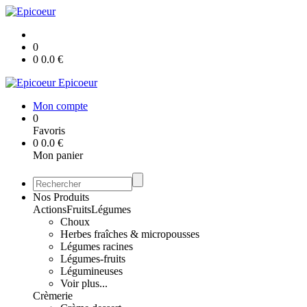
0
0
0.0
€
Epicoeur
Mon compte
0
Favoris
0
0.0
€
Mon panier
Nos Produits
Actions
Fruits
Légumes
Choux
Herbes fraîches & micropousses
Légumes racines
Légumes-fruits
Légumineuses
Voir plus...
Crèmerie