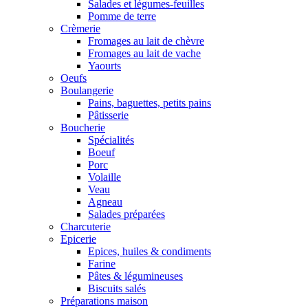
Salades et légumes-feuilles
Pomme de terre
Crèmerie
Fromages au lait de chèvre
Fromages au lait de vache
Yaourts
Oeufs
Boulangerie
Pains, baguettes, petits pains
Pâtisserie
Boucherie
Spécialités
Boeuf
Porc
Volaille
Veau
Agneau
Salades préparées
Charcuterie
Epicerie
Epices, huiles & condiments
Farine
Pâtes & légumineuses
Biscuits salés
Préparations maison