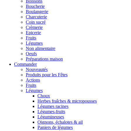
Boissons
Boucherie
Boulangerie
Charcuterie
Coin sucré
Crèmerie
Epicerie
Fruits
Légumes
Non alimentaire
Oeufs
Préparations maison
Commander
Nouveautés
Produits pour les Fêtes
Actions
Fruits
Légumes
Choux
Herbes fraîches & micropousses
Légumes racines
Légumes-fruits
Légumineuses
Oignons, échalotes & ail
Paniers de légumes