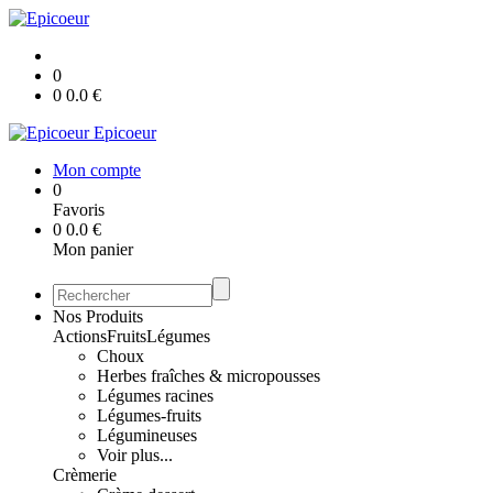
0
0
0.0
€
Epicoeur
Mon compte
0
Favoris
0
0.0
€
Mon panier
Nos Produits
Actions
Fruits
Légumes
Choux
Herbes fraîches & micropousses
Légumes racines
Légumes-fruits
Légumineuses
Voir plus...
Crèmerie