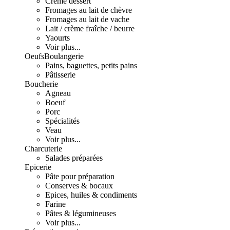
Crème dessert
Fromages au lait de chèvre
Fromages au lait de vache
Lait / crème fraîche / beurre
Yaourts
Voir plus...
Oeufs
Boulangerie
Pains, baguettes, petits pains
Pâtisserie
Boucherie
Agneau
Boeuf
Porc
Spécialités
Veau
Voir plus...
Charcuterie
Salades préparées
Epicerie
Pâte pour préparation
Conserves & bocaux
Epices, huiles & condiments
Farine
Pâtes & légumineuses
Voir plus...