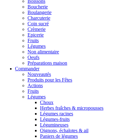
Boissons
Boucherie
Boulangerie
Charcuterie
Coin sucré
Crèmerie
Epicerie
Fruits
Légumes
Non alimentaire
Oeufs
Préparations maison
Commander
Nouveautés
Produits pour les Fêtes
Actions
Fruits
Légumes
Choux
Herbes fraîches & micropousses
Légumes racines
Légumes-fruits
Légumineuses
Oignons, échalotes & ail
Paniers de légumes