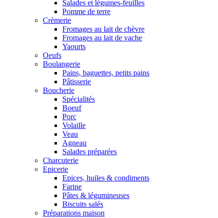
Salades et légumes-feuilles
Pomme de terre
Crèmerie
Fromages au lait de chèvre
Fromages au lait de vache
Yaourts
Oeufs
Boulangerie
Pains, baguettes, petits pains
Pâtisserie
Boucherie
Spécialités
Boeuf
Porc
Volaille
Veau
Agneau
Salades préparées
Charcuterie
Epicerie
Epices, huiles & condiments
Farine
Pâtes & légumineuses
Biscuits salés
Préparations maison