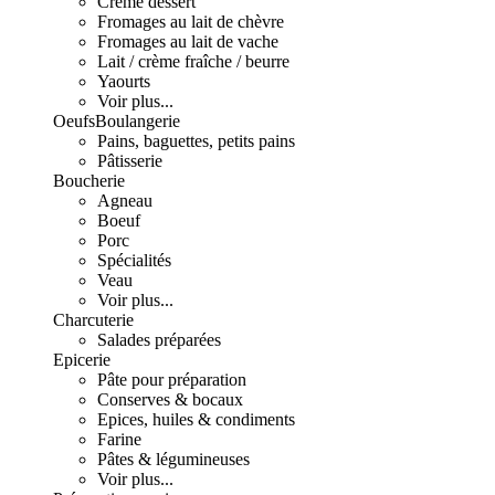
Crème dessert
Fromages au lait de chèvre
Fromages au lait de vache
Lait / crème fraîche / beurre
Yaourts
Voir plus...
Oeufs
Boulangerie
Pains, baguettes, petits pains
Pâtisserie
Boucherie
Agneau
Boeuf
Porc
Spécialités
Veau
Voir plus...
Charcuterie
Salades préparées
Epicerie
Pâte pour préparation
Conserves & bocaux
Epices, huiles & condiments
Farine
Pâtes & légumineuses
Voir plus...