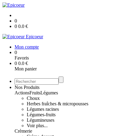
0
0
0.0
€
Epicoeur
Mon compte
0
Favoris
0
0.0
€
Mon panier
Nos Produits
Actions
Fruits
Légumes
Choux
Herbes fraîches & micropousses
Légumes racines
Légumes-fruits
Légumineuses
Voir plus...
Crèmerie