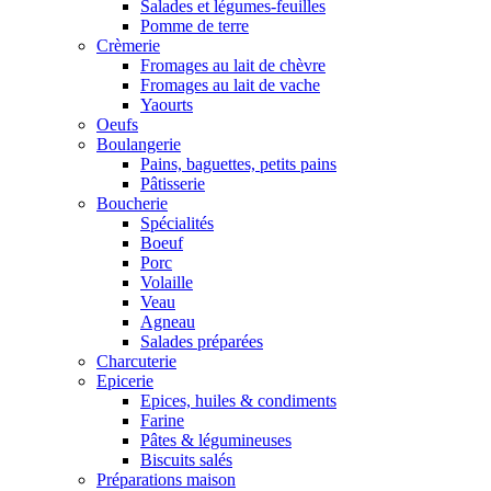
Salades et légumes-feuilles
Pomme de terre
Crèmerie
Fromages au lait de chèvre
Fromages au lait de vache
Yaourts
Oeufs
Boulangerie
Pains, baguettes, petits pains
Pâtisserie
Boucherie
Spécialités
Boeuf
Porc
Volaille
Veau
Agneau
Salades préparées
Charcuterie
Epicerie
Epices, huiles & condiments
Farine
Pâtes & légumineuses
Biscuits salés
Préparations maison