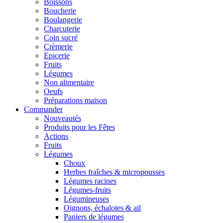
Boissons
Boucherie
Boulangerie
Charcuterie
Coin sucré
Crèmerie
Epicerie
Fruits
Légumes
Non alimentaire
Oeufs
Préparations maison
Commander
Nouveautés
Produits pour les Fêtes
Actions
Fruits
Légumes
Choux
Herbes fraîches & micropousses
Légumes racines
Légumes-fruits
Légumineuses
Oignons, échalotes & ail
Paniers de légumes