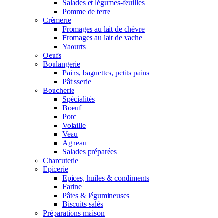
Salades et légumes-feuilles
Pomme de terre
Crèmerie
Fromages au lait de chèvre
Fromages au lait de vache
Yaourts
Oeufs
Boulangerie
Pains, baguettes, petits pains
Pâtisserie
Boucherie
Spécialités
Boeuf
Porc
Volaille
Veau
Agneau
Salades préparées
Charcuterie
Epicerie
Epices, huiles & condiments
Farine
Pâtes & légumineuses
Biscuits salés
Préparations maison