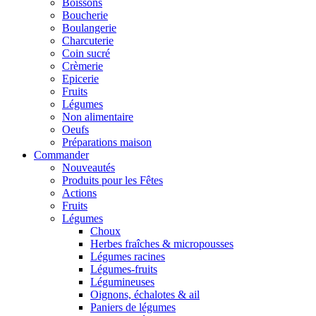
Boissons
Boucherie
Boulangerie
Charcuterie
Coin sucré
Crèmerie
Epicerie
Fruits
Légumes
Non alimentaire
Oeufs
Préparations maison
Commander
Nouveautés
Produits pour les Fêtes
Actions
Fruits
Légumes
Choux
Herbes fraîches & micropousses
Légumes racines
Légumes-fruits
Légumineuses
Oignons, échalotes & ail
Paniers de légumes