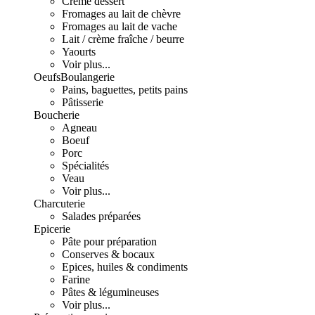
Crème dessert
Fromages au lait de chèvre
Fromages au lait de vache
Lait / crème fraîche / beurre
Yaourts
Voir plus...
Oeufs
Boulangerie
Pains, baguettes, petits pains
Pâtisserie
Boucherie
Agneau
Boeuf
Porc
Spécialités
Veau
Voir plus...
Charcuterie
Salades préparées
Epicerie
Pâte pour préparation
Conserves & bocaux
Epices, huiles & condiments
Farine
Pâtes & légumineuses
Voir plus...