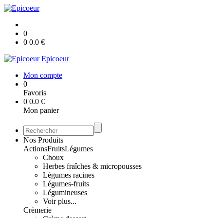
0
0
0.0
€
Epicoeur
Mon compte
0
Favoris
0
0.0
€
Mon panier
Nos Produits
Actions
Fruits
Légumes
Choux
Herbes fraîches & micropousses
Légumes racines
Légumes-fruits
Légumineuses
Voir plus...
Crèmerie