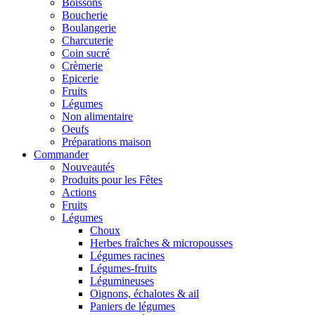
Boissons
Boucherie
Boulangerie
Charcuterie
Coin sucré
Crèmerie
Epicerie
Fruits
Légumes
Non alimentaire
Oeufs
Préparations maison
Commander
Nouveautés
Produits pour les Fêtes
Actions
Fruits
Légumes
Choux
Herbes fraîches & micropousses
Légumes racines
Légumes-fruits
Légumineuses
Oignons, échalotes & ail
Paniers de légumes