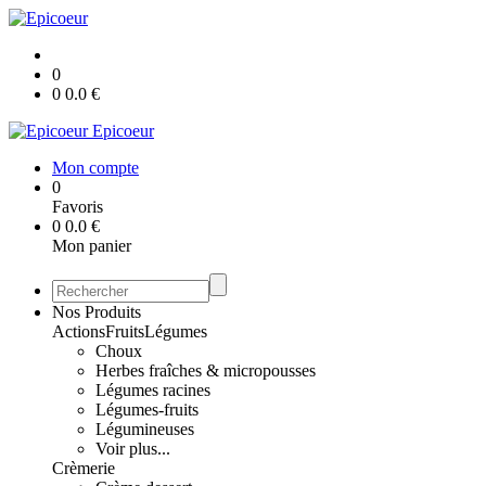
0
0
0.0
€
Epicoeur
Mon compte
0
Favoris
0
0.0
€
Mon panier
Nos Produits
Actions
Fruits
Légumes
Choux
Herbes fraîches & micropousses
Légumes racines
Légumes-fruits
Légumineuses
Voir plus...
Crèmerie