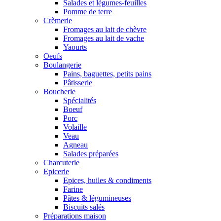
Salades et légumes-feuilles
Pomme de terre
Crèmerie
Fromages au lait de chèvre
Fromages au lait de vache
Yaourts
Oeufs
Boulangerie
Pains, baguettes, petits pains
Pâtisserie
Boucherie
Spécialités
Boeuf
Porc
Volaille
Veau
Agneau
Salades préparées
Charcuterie
Epicerie
Epices, huiles & condiments
Farine
Pâtes & légumineuses
Biscuits salés
Préparations maison