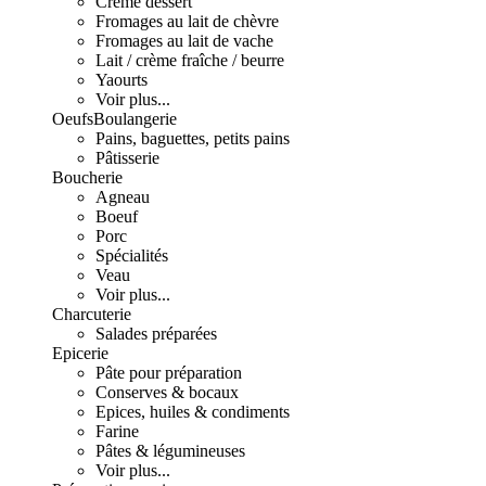
Crème dessert
Fromages au lait de chèvre
Fromages au lait de vache
Lait / crème fraîche / beurre
Yaourts
Voir plus...
Oeufs
Boulangerie
Pains, baguettes, petits pains
Pâtisserie
Boucherie
Agneau
Boeuf
Porc
Spécialités
Veau
Voir plus...
Charcuterie
Salades préparées
Epicerie
Pâte pour préparation
Conserves & bocaux
Epices, huiles & condiments
Farine
Pâtes & légumineuses
Voir plus...