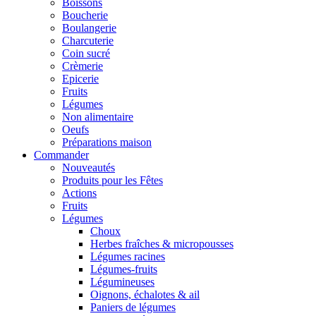
Boissons
Boucherie
Boulangerie
Charcuterie
Coin sucré
Crèmerie
Epicerie
Fruits
Légumes
Non alimentaire
Oeufs
Préparations maison
Commander
Nouveautés
Produits pour les Fêtes
Actions
Fruits
Légumes
Choux
Herbes fraîches & micropousses
Légumes racines
Légumes-fruits
Légumineuses
Oignons, échalotes & ail
Paniers de légumes