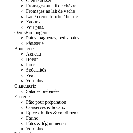
Crème dessert
Fromages au lait de chèvre
Fromages au lait de vache
Lait / crème fraîche / beurre
Yaourts
Voir plus...
Oeufs
Boulangerie
Pains, baguettes, petits pains
Pâtisserie
Boucherie
Agneau
Boeuf
Porc
Spécialités
Veau
Voir plus...
Charcuterie
Salades préparées
Epicerie
Pâte pour préparation
Conserves & bocaux
Epices, huiles & condiments
Farine
Pâtes & légumineuses
Voir plus...