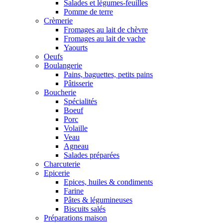
Salades et légumes-feuilles
Pomme de terre
Crèmerie
Fromages au lait de chèvre
Fromages au lait de vache
Yaourts
Oeufs
Boulangerie
Pains, baguettes, petits pains
Pâtisserie
Boucherie
Spécialités
Boeuf
Porc
Volaille
Veau
Agneau
Salades préparées
Charcuterie
Epicerie
Epices, huiles & condiments
Farine
Pâtes & légumineuses
Biscuits salés
Préparations maison