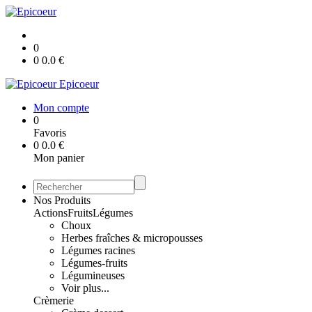
0
0
0.0
€
Epicoeur
Mon compte
0
Favoris
0
0.0
€
Mon panier
Nos Produits
Actions
Fruits
Légumes
Choux
Herbes fraîches & micropousses
Légumes racines
Légumes-fruits
Légumineuses
Voir plus...
Crèmerie