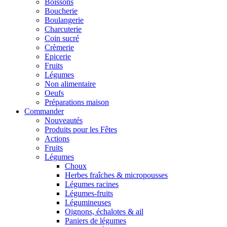
Boissons
Boucherie
Boulangerie
Charcuterie
Coin sucré
Crèmerie
Epicerie
Fruits
Légumes
Non alimentaire
Oeufs
Préparations maison
Commander
Nouveautés
Produits pour les Fêtes
Actions
Fruits
Légumes
Choux
Herbes fraîches & micropousses
Légumes racines
Légumes-fruits
Légumineuses
Oignons, échalotes & ail
Paniers de légumes