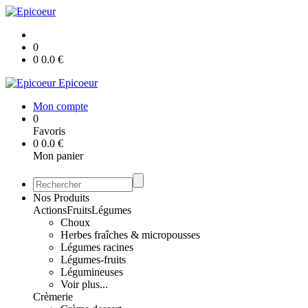
0
0
0.0
€
Epicoeur
Mon compte
0
Favoris
0
0.0
€
Mon panier
Nos Produits
Actions
Fruits
Légumes
Choux
Herbes fraîches & micropousses
Légumes racines
Légumes-fruits
Légumineuses
Voir plus...
Crèmerie