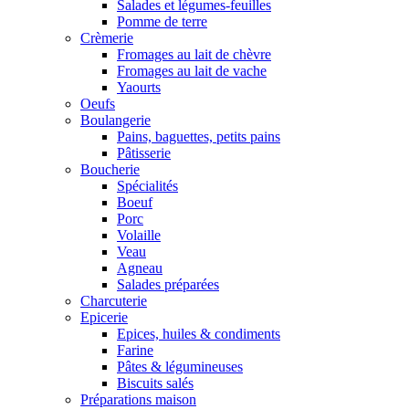
Salades et légumes-feuilles
Pomme de terre
Crèmerie
Fromages au lait de chèvre
Fromages au lait de vache
Yaourts
Oeufs
Boulangerie
Pains, baguettes, petits pains
Pâtisserie
Boucherie
Spécialités
Boeuf
Porc
Volaille
Veau
Agneau
Salades préparées
Charcuterie
Epicerie
Epices, huiles & condiments
Farine
Pâtes & légumineuses
Biscuits salés
Préparations maison