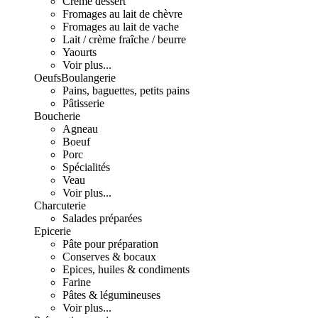
Crème dessert
Fromages au lait de chèvre
Fromages au lait de vache
Lait / crème fraîche / beurre
Yaourts
Voir plus...
Oeufs
Boulangerie
Pains, baguettes, petits pains
Pâtisserie
Boucherie
Agneau
Boeuf
Porc
Spécialités
Veau
Voir plus...
Charcuterie
Salades préparées
Epicerie
Pâte pour préparation
Conserves & bocaux
Epices, huiles & condiments
Farine
Pâtes & légumineuses
Voir plus...