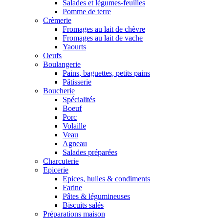
Salades et légumes-feuilles
Pomme de terre
Crèmerie
Fromages au lait de chèvre
Fromages au lait de vache
Yaourts
Oeufs
Boulangerie
Pains, baguettes, petits pains
Pâtisserie
Boucherie
Spécialités
Boeuf
Porc
Volaille
Veau
Agneau
Salades préparées
Charcuterie
Epicerie
Epices, huiles & condiments
Farine
Pâtes & légumineuses
Biscuits salés
Préparations maison