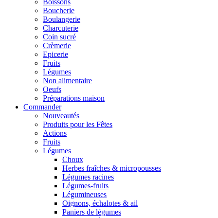
Boissons
Boucherie
Boulangerie
Charcuterie
Coin sucré
Crèmerie
Epicerie
Fruits
Légumes
Non alimentaire
Oeufs
Préparations maison
Commander
Nouveautés
Produits pour les Fêtes
Actions
Fruits
Légumes
Choux
Herbes fraîches & micropousses
Légumes racines
Légumes-fruits
Légumineuses
Oignons, échalotes & ail
Paniers de légumes