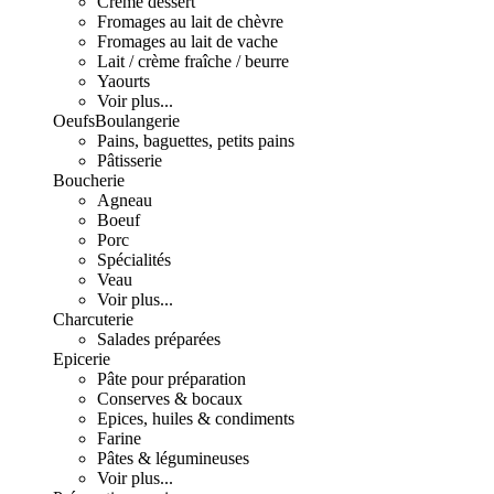
Crème dessert
Fromages au lait de chèvre
Fromages au lait de vache
Lait / crème fraîche / beurre
Yaourts
Voir plus...
Oeufs
Boulangerie
Pains, baguettes, petits pains
Pâtisserie
Boucherie
Agneau
Boeuf
Porc
Spécialités
Veau
Voir plus...
Charcuterie
Salades préparées
Epicerie
Pâte pour préparation
Conserves & bocaux
Epices, huiles & condiments
Farine
Pâtes & légumineuses
Voir plus...