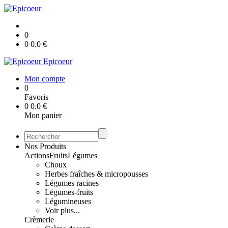
0
0
0.0
€
Epicoeur
Mon compte
0
Favoris
0
0.0
€
Mon panier
Nos Produits
Actions
Fruits
Légumes
Choux
Herbes fraîches & micropousses
Légumes racines
Légumes-fruits
Légumineuses
Voir plus...
Crèmerie