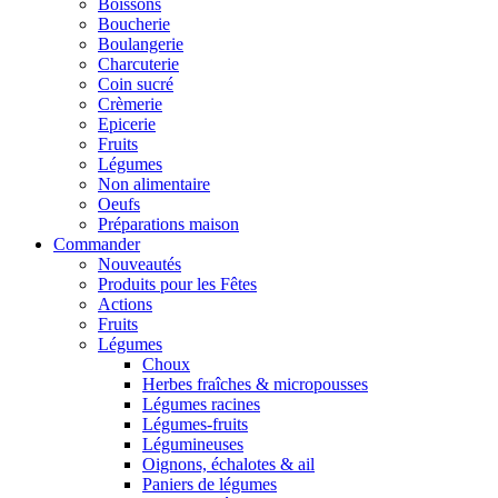
Boissons
Boucherie
Boulangerie
Charcuterie
Coin sucré
Crèmerie
Epicerie
Fruits
Légumes
Non alimentaire
Oeufs
Préparations maison
Commander
Nouveautés
Produits pour les Fêtes
Actions
Fruits
Légumes
Choux
Herbes fraîches & micropousses
Légumes racines
Légumes-fruits
Légumineuses
Oignons, échalotes & ail
Paniers de légumes