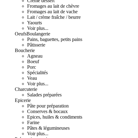
Crème dessert
Fromages au lait de chèvre
Fromages au lait de vache
Lait / crème fraîche / beurre
Yaourts
Voir plus...
Oeufs
Boulangerie
Pains, baguettes, petits pains
Pâtisserie
Boucherie
Agneau
Boeuf
Porc
Spécialités
Veau
Voir plus...
Charcuterie
Salades préparées
Epicerie
Pâte pour préparation
Conserves & bocaux
Epices, huiles & condiments
Farine
Pâtes & légumineuses
Voir plus...