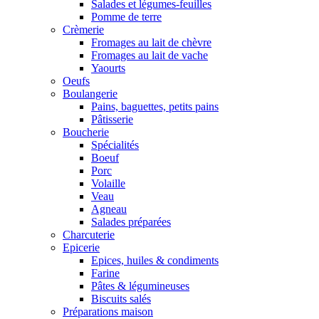
Salades et légumes-feuilles
Pomme de terre
Crèmerie
Fromages au lait de chèvre
Fromages au lait de vache
Yaourts
Oeufs
Boulangerie
Pains, baguettes, petits pains
Pâtisserie
Boucherie
Spécialités
Boeuf
Porc
Volaille
Veau
Agneau
Salades préparées
Charcuterie
Epicerie
Epices, huiles & condiments
Farine
Pâtes & légumineuses
Biscuits salés
Préparations maison