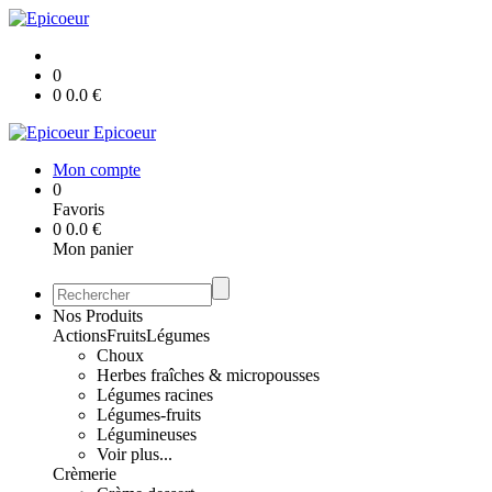
0
0
0.0
€
Epicoeur
Mon compte
0
Favoris
0
0.0
€
Mon panier
Nos Produits
Actions
Fruits
Légumes
Choux
Herbes fraîches & micropousses
Légumes racines
Légumes-fruits
Légumineuses
Voir plus...
Crèmerie