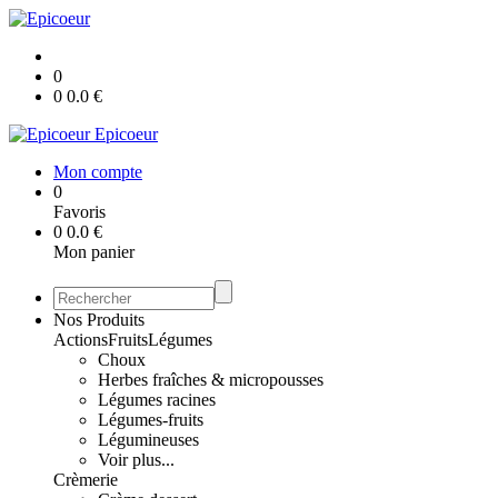
0
0
0.0
€
Epicoeur
Mon compte
0
Favoris
0
0.0
€
Mon panier
Nos Produits
Actions
Fruits
Légumes
Choux
Herbes fraîches & micropousses
Légumes racines
Légumes-fruits
Légumineuses
Voir plus...
Crèmerie