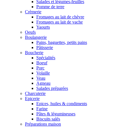
Salades et légumes-feuilles
Pomme de terre
Crèmerie
Fromages au lait de chèvre
Fromages au lait de vache
Yaourts
Oeufs
Boulangerie
Pains, baguettes, petits pains
Pâtisserie
Boucherie
Spécialités
Boeuf
Porc
Volaille
Veau
Agneau
Salades préparées
Charcuterie
Epicerie
Epices, huiles & condiments
Farine
Pâtes & légumineuses
Biscuits salés
Préparations maison