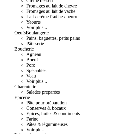
Crème dessert
Fromages au lait de chèvre
Fromages au lait de vache
Lait / crème fraîche / beurre
Yaourts
Voir plus...
Oeufs
Boulangerie
Pains, baguettes, petits pains
Pâtisserie
Boucherie
Agneau
Boeuf
Porc
Spécialités
Veau
Voir plus...
Charcuterie
Salades préparées
Epicerie
Pâte pour préparation
Conserves & bocaux
Epices, huiles & condiments
Farine
Pâtes & légumineuses
Voir plus...