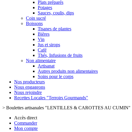
Plats préparés
Potages
Sauces, coulis, dips
Coin sucré
Boissons
Tisanes de plantes
Bières
Vin
Jus et sirops
Café
Thés, Infusions de fruits
Non alimentaire
Artisanat
Autres produits non alimentaires
Soins pour le corps
Nos producteurs
Nous engageons
Nous rejoindre
Recettes Locales "Terroirs Gourmands"
>
Boulettes artisanales "LENTILLES & CAROTTES AU CUMIN" 
Accès direct
Commander
Mon compte