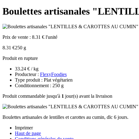
Boulettes artisanales "LEN
Prix de vente :
8.31 € l'unité
8.31 €
250 g
Produit en rupture
33.24 € / kg
Producteur :
FlexyFoodies
Type produit : Plat végétarien
Conditionnement : 250 g
Produit commandable jusqu'à
1
jour(s) avant la livraison
Boulettes artisanales de lentilles et carottes au cumin, dlc 6 jours.
Imprimer
Haut de page
Conditions générales de vente