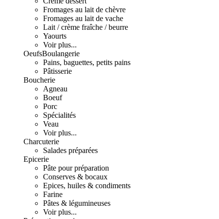
Crème dessert
Fromages au lait de chèvre
Fromages au lait de vache
Lait / crème fraîche / beurre
Yaourts
Voir plus...
Oeufs
Boulangerie
Pains, baguettes, petits pains
Pâtisserie
Boucherie
Agneau
Boeuf
Porc
Spécialités
Veau
Voir plus...
Charcuterie
Salades préparées
Epicerie
Pâte pour préparation
Conserves & bocaux
Epices, huiles & condiments
Farine
Pâtes & légumineuses
Voir plus...