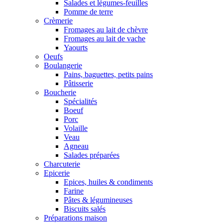
Salades et légumes-feuilles
Pomme de terre
Crèmerie
Fromages au lait de chèvre
Fromages au lait de vache
Yaourts
Oeufs
Boulangerie
Pains, baguettes, petits pains
Pâtisserie
Boucherie
Spécialités
Boeuf
Porc
Volaille
Veau
Agneau
Salades préparées
Charcuterie
Epicerie
Epices, huiles & condiments
Farine
Pâtes & légumineuses
Biscuits salés
Préparations maison