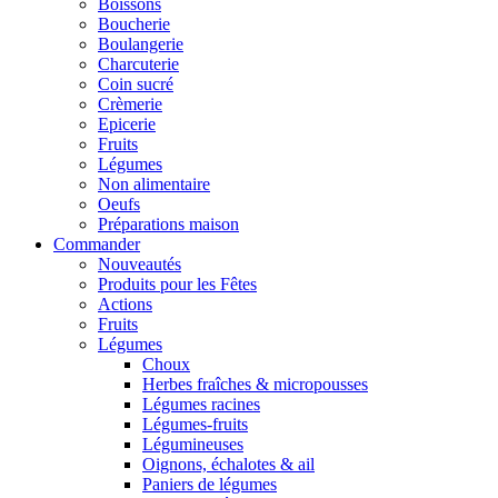
Boissons
Boucherie
Boulangerie
Charcuterie
Coin sucré
Crèmerie
Epicerie
Fruits
Légumes
Non alimentaire
Oeufs
Préparations maison
Commander
Nouveautés
Produits pour les Fêtes
Actions
Fruits
Légumes
Choux
Herbes fraîches & micropousses
Légumes racines
Légumes-fruits
Légumineuses
Oignons, échalotes & ail
Paniers de légumes