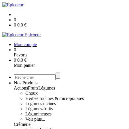
0
0
0.0
€
Epicoeur
Mon compte
0
Favoris
0
0.0
€
Mon panier
Nos Produits
Actions
Fruits
Légumes
Choux
Herbes fraîches & micropousses
Légumes racines
Légumes-fruits
Légumineuses
Voir plus...
Crèmerie