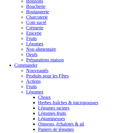
Boissons
Boucherie
Boulangerie
Charcuterie
Coin sucré
Crèmerie
Epicerie
Fruits
Légumes
Non alimentaire
Oeufs
Préparations maison
Commander
Nouveautés
Produits pour les Fêtes
Actions
Fruits
Légumes
Choux
Herbes fraîches & micropousses
Légumes racines
Légumes-fruits
Légumineuses
Oignons, échalotes & ail
Paniers de légumes