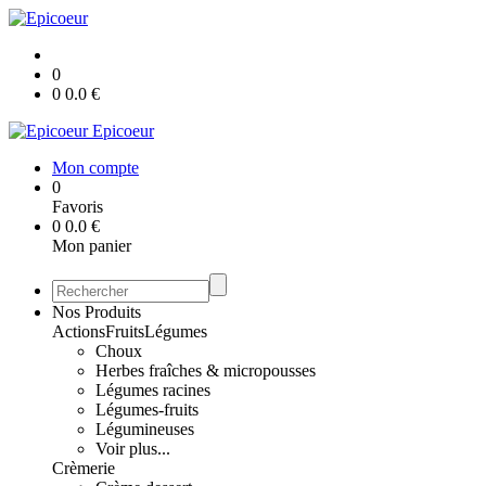
0
0
0.0
€
Epicoeur
Mon compte
0
Favoris
0
0.0
€
Mon panier
Nos Produits
Actions
Fruits
Légumes
Choux
Herbes fraîches & micropousses
Légumes racines
Légumes-fruits
Légumineuses
Voir plus...
Crèmerie