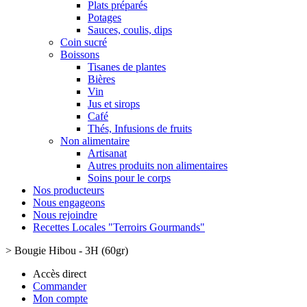
Plats préparés
Potages
Sauces, coulis, dips
Coin sucré
Boissons
Tisanes de plantes
Bières
Vin
Jus et sirops
Café
Thés, Infusions de fruits
Non alimentaire
Artisanat
Autres produits non alimentaires
Soins pour le corps
Nos producteurs
Nous engageons
Nous rejoindre
Recettes Locales "Terroirs Gourmands"
>
Bougie Hibou - 3H (60gr)
Accès direct
Commander
Mon compte