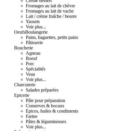
Crème dessert
Fromages au lait de chèvre
Fromages au lait de vache
Lait / crème fraîche / beurre
Yaourts
Voir plus...
Oeufs
Boulangerie
Pains, baguettes, petits pains
Pâtisserie
Boucherie
Agneau
Boeuf
Porc
Spécialités
Veau
Voir plus...
Charcuterie
Salades préparées
Epicerie
Pâte pour préparation
Conserves & bocaux
Epices, huiles & condiments
Farine
Pâtes & légumineuses
Voir plus...