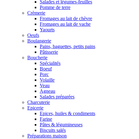
Salades et légumes-feuilles
Pomme de terre
Crèmerie
Fromages au lait de chèvre
Fromages au lait de vache
Yaourts
Oeufs
Boulangerie
Pains, baguettes, petits pains
Pâtisserie
Boucherie
Spécialités
Boeuf
Porc
Volaille
Veau
Agneau
Salades préparées
Charcuterie
Epicerie
Epices, huiles & condiments
Farine
Pâtes & légumineuses
Biscuits salés
Préparations maison