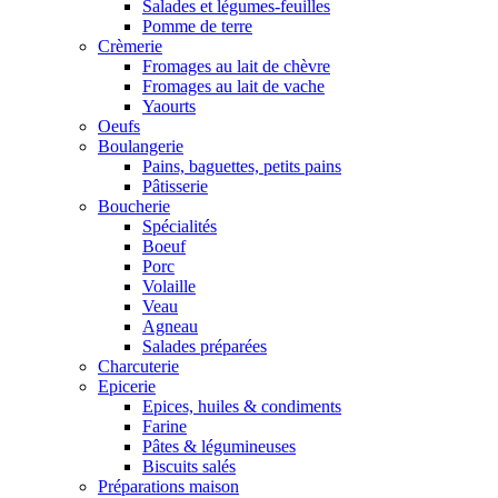
Salades et légumes-feuilles
Pomme de terre
Crèmerie
Fromages au lait de chèvre
Fromages au lait de vache
Yaourts
Oeufs
Boulangerie
Pains, baguettes, petits pains
Pâtisserie
Boucherie
Spécialités
Boeuf
Porc
Volaille
Veau
Agneau
Salades préparées
Charcuterie
Epicerie
Epices, huiles & condiments
Farine
Pâtes & légumineuses
Biscuits salés
Préparations maison