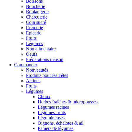
Boissons
Boucherie
Boulangerie
Charcuterie
Coin sucré
Crèmerie
Epicerie
Fruits
Légumes
Non alimentaire
Oeufs
Préparations maison
Commander
Nouveautés
Produits pour les Fêtes
Actions
Fruits
Légumes
Choux
Herbes fraîches & micropousses
Légumes racines
Légumes-fruits
Légumineuses
Oignons, échalotes & ail
Paniers de légumes