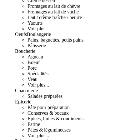
Crème dessert
Fromages au lait de chèvre
Fromages au lait de vache
Lait / crème fraîche / beurre
Yaourts
Voir plus...
Oeufs
Boulangerie
Pains, baguettes, petits pains
Pâtisserie
Boucherie
Agneau
Boeuf
Porc
Spécialités
Veau
Voir plus...
Charcuterie
Salades préparées
Epicerie
Pâte pour préparation
Conserves & bocaux
Epices, huiles & condiments
Farine
Pâtes & légumineuses
Voir plus...