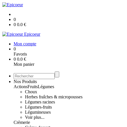
0
0
0.0
€
Epicoeur
Mon compte
0
Favoris
0
0.0
€
Mon panier
Nos Produits
Actions
Fruits
Légumes
Choux
Herbes fraîches & micropousses
Légumes racines
Légumes-fruits
Légumineuses
Voir plus...
Crèmerie