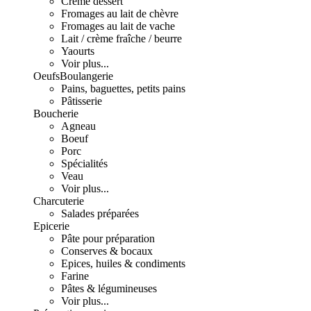
Crème dessert
Fromages au lait de chèvre
Fromages au lait de vache
Lait / crème fraîche / beurre
Yaourts
Voir plus...
Oeufs
Boulangerie
Pains, baguettes, petits pains
Pâtisserie
Boucherie
Agneau
Boeuf
Porc
Spécialités
Veau
Voir plus...
Charcuterie
Salades préparées
Epicerie
Pâte pour préparation
Conserves & bocaux
Epices, huiles & condiments
Farine
Pâtes & légumineuses
Voir plus...