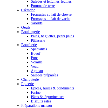
Salades et légumes-feuilles
Pomme de terre
Crèmerie
Fromages au lait de chèvre
Fromages au lait de vache
Yaourts
Oeufs
Boulangerie
Pains, baguettes, petits pains
Pâtisserie
Boucherie
Spécialités
Boeuf
Porc
Volaille
Veau
Agneau
Salades préparées
Charcuterie
Epicerie
Epices, huiles & condiments
Farine
Pâtes & légumineuses
Biscuits salés
Préparations maison