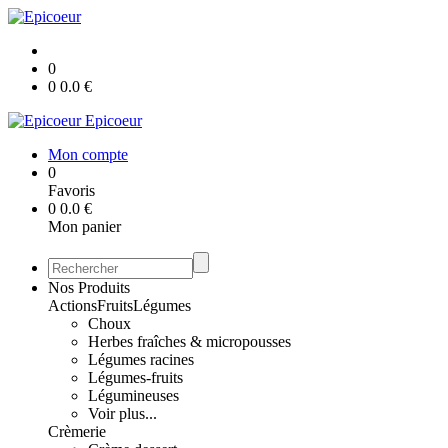
0
0
0.0
€
Epicoeur
Mon compte
0
Favoris
0
0.0
€
Mon panier
Nos Produits
Actions
Fruits
Légumes
Choux
Herbes fraîches & micropousses
Légumes racines
Légumes-fruits
Légumineuses
Voir plus...
Crèmerie