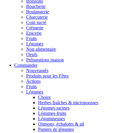
Boissons
Boucherie
Boulangerie
Charcuterie
Coin sucré
Crèmerie
Epicerie
Fruits
Légumes
Non alimentaire
Oeufs
Préparations maison
Commander
Nouveautés
Produits pour les Fêtes
Actions
Fruits
Légumes
Choux
Herbes fraîches & micropousses
Légumes racines
Légumes-fruits
Légumineuses
Oignons, échalotes & ail
Paniers de légumes