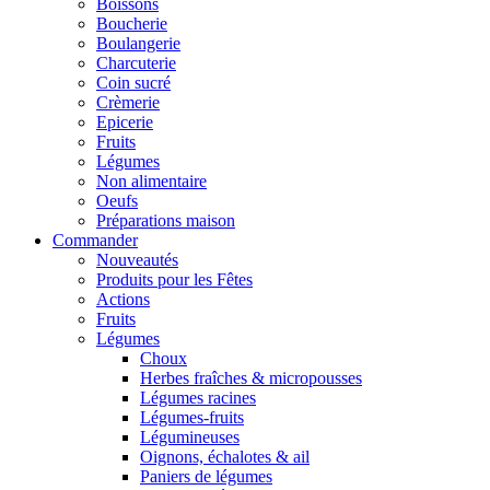
Boissons
Boucherie
Boulangerie
Charcuterie
Coin sucré
Crèmerie
Epicerie
Fruits
Légumes
Non alimentaire
Oeufs
Préparations maison
Commander
Nouveautés
Produits pour les Fêtes
Actions
Fruits
Légumes
Choux
Herbes fraîches & micropousses
Légumes racines
Légumes-fruits
Légumineuses
Oignons, échalotes & ail
Paniers de légumes