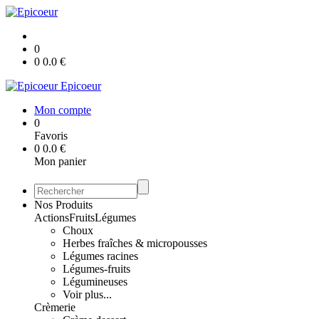
0
0
0.0
€
Epicoeur
Mon compte
0
Favoris
0
0.0
€
Mon panier
Nos Produits
Actions
Fruits
Légumes
Choux
Herbes fraîches & micropousses
Légumes racines
Légumes-fruits
Légumineuses
Voir plus...
Crèmerie