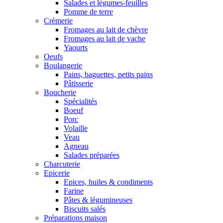
Salades et légumes-feuilles
Pomme de terre
Crèmerie
Fromages au lait de chèvre
Fromages au lait de vache
Yaourts
Oeufs
Boulangerie
Pains, baguettes, petits pains
Pâtisserie
Boucherie
Spécialités
Boeuf
Porc
Volaille
Veau
Agneau
Salades préparées
Charcuterie
Epicerie
Epices, huiles & condiments
Farine
Pâtes & légumineuses
Biscuits salés
Préparations maison