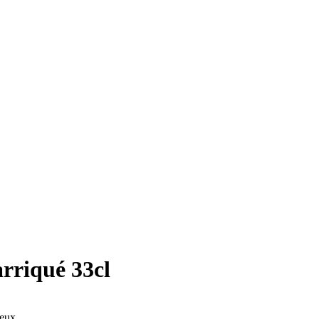
arriqué 33cl
ueux.