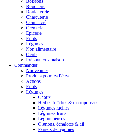
Boissons
Boucherie
Boulangerie
Charcuterie
Coin sucré
Crèmerie
Epicerie
Fruits
Légumes
Non alimentaire
Oeufs
Préparations maison
Commander
Nouveautés
Produits pour les Fêtes
Actions
Fruits
Légumes
Choux
Herbes fraîches & micropousses
Légumes racines
Légumes-fruits
Légumineuses
Oignons, échalotes & ail
Paniers de légumes