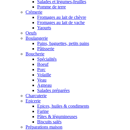
Salades et légumes-feuilles
Pomme de terre
Crèmerie
Fromages au lait de chèvre
Fromages au lait de vache
Yaourts
Oeufs
Boulangerie
Pains, baguettes, petits pains
Pâtisserie
Boucherie
Spécialités
Boeuf
Porc
Volaille
Veau
Agneau
Salades préparées
Charcuterie
Epicerie
Epices, huiles & condiments
Farine
Pâtes & légumineuses
Biscuits salés
Préparations maison