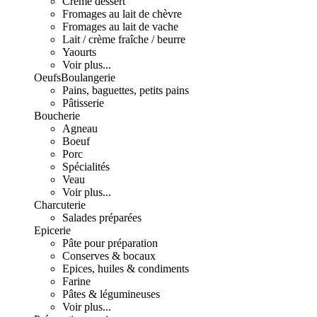
Crème dessert
Fromages au lait de chèvre
Fromages au lait de vache
Lait / crème fraîche / beurre
Yaourts
Voir plus...
Oeufs
Boulangerie
Pains, baguettes, petits pains
Pâtisserie
Boucherie
Agneau
Boeuf
Porc
Spécialités
Veau
Voir plus...
Charcuterie
Salades préparées
Epicerie
Pâte pour préparation
Conserves & bocaux
Epices, huiles & condiments
Farine
Pâtes & légumineuses
Voir plus...