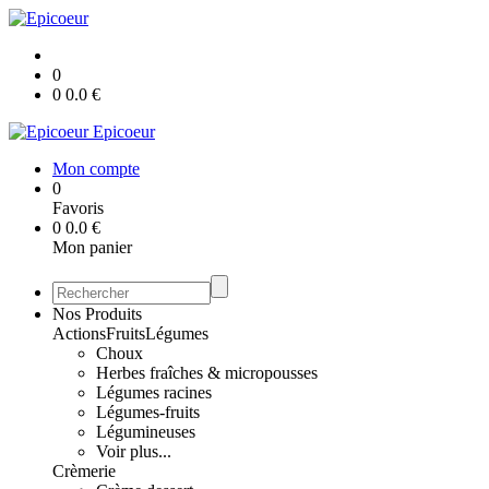
0
0
0.0
€
Epicoeur
Mon compte
0
Favoris
0
0.0
€
Mon panier
Nos Produits
Actions
Fruits
Légumes
Choux
Herbes fraîches & micropousses
Légumes racines
Légumes-fruits
Légumineuses
Voir plus...
Crèmerie