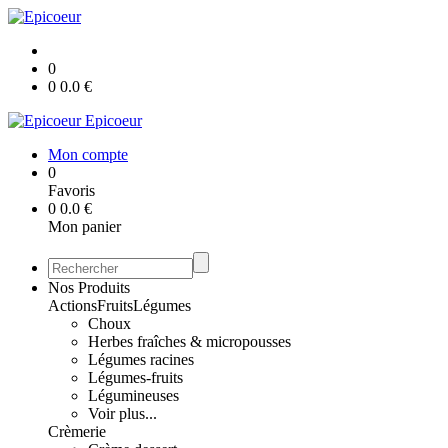
0
0
0.0
€
Epicoeur
Mon compte
0
Favoris
0
0.0
€
Mon panier
Nos Produits
Actions
Fruits
Légumes
Choux
Herbes fraîches & micropousses
Légumes racines
Légumes-fruits
Légumineuses
Voir plus...
Crèmerie