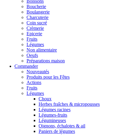
Boissons
Boucherie
Boulangerie
Charcuterie
Coin sucré
Crèmerie
Epicerie
Fruits
Légumes
Non alimentaire
Oeufs
Préparations maison
Commander
Nouveautés
Produits pour les Fêtes
Actions
Fruits
Légumes
Choux
Herbes fraîches & micropousses
Légumes racines
Légumes-fruits
Légumineuses
Oignons, échalotes & ail
Paniers de légumes