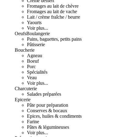
Crème dessert
Fromages au lait de chèvre
Fromages au lait de vache
Lait / crème fraîche / beurre
Yaourts
Voir plus...
Oeufs
Boulangerie
Pains, baguettes, petits pains
Pâtisserie
Boucherie
Agneau
Boeuf
Porc
Spécialités
Veau
Voir plus...
Charcuterie
Salades préparées
Epicerie
Pâte pour préparation
Conserves & bocaux
Epices, huiles & condiments
Farine
Pâtes & légumineuses
Voir plus...