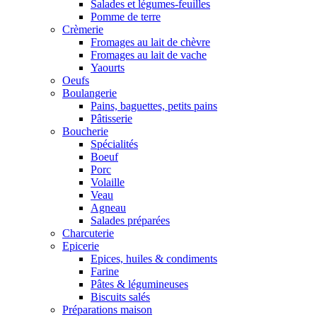
Salades et légumes-feuilles
Pomme de terre
Crèmerie
Fromages au lait de chèvre
Fromages au lait de vache
Yaourts
Oeufs
Boulangerie
Pains, baguettes, petits pains
Pâtisserie
Boucherie
Spécialités
Boeuf
Porc
Volaille
Veau
Agneau
Salades préparées
Charcuterie
Epicerie
Epices, huiles & condiments
Farine
Pâtes & légumineuses
Biscuits salés
Préparations maison