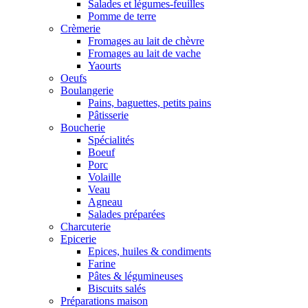
Salades et légumes-feuilles
Pomme de terre
Crèmerie
Fromages au lait de chèvre
Fromages au lait de vache
Yaourts
Oeufs
Boulangerie
Pains, baguettes, petits pains
Pâtisserie
Boucherie
Spécialités
Boeuf
Porc
Volaille
Veau
Agneau
Salades préparées
Charcuterie
Epicerie
Epices, huiles & condiments
Farine
Pâtes & légumineuses
Biscuits salés
Préparations maison