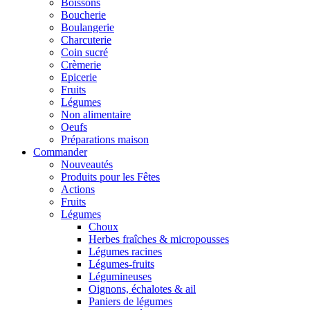
Boissons
Boucherie
Boulangerie
Charcuterie
Coin sucré
Crèmerie
Epicerie
Fruits
Légumes
Non alimentaire
Oeufs
Préparations maison
Commander
Nouveautés
Produits pour les Fêtes
Actions
Fruits
Légumes
Choux
Herbes fraîches & micropousses
Légumes racines
Légumes-fruits
Légumineuses
Oignons, échalotes & ail
Paniers de légumes