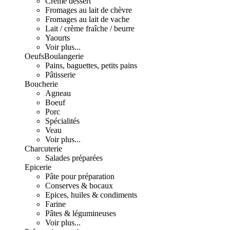
Crème dessert
Fromages au lait de chèvre
Fromages au lait de vache
Lait / crème fraîche / beurre
Yaourts
Voir plus...
Oeufs
Boulangerie
Pains, baguettes, petits pains
Pâtisserie
Boucherie
Agneau
Boeuf
Porc
Spécialités
Veau
Voir plus...
Charcuterie
Salades préparées
Epicerie
Pâte pour préparation
Conserves & bocaux
Epices, huiles & condiments
Farine
Pâtes & légumineuses
Voir plus...