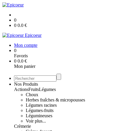
0
0
0.0
€
Epicoeur
Mon compte
0
Favoris
0
0.0
€
Mon panier
Nos Produits
Actions
Fruits
Légumes
Choux
Herbes fraîches & micropousses
Légumes racines
Légumes-fruits
Légumineuses
Voir plus...
Crèmerie