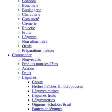
Boissons
Boucherie
Boulangerie
Charcuterie
Coin sucré
Crèmerie
Epicerie
Fruits
Légumes
Non alimentaire
Oeufs
Préparations maison
Commander
Nouveautés
Produits pour les Fêtes
Actions
Fruits
Légumes
Choux
Herbes fraîches & micropousses
Légumes racines
Légumes-fruits
Légumineuses
Oignons, échalotes & ail
Paniers de légumes