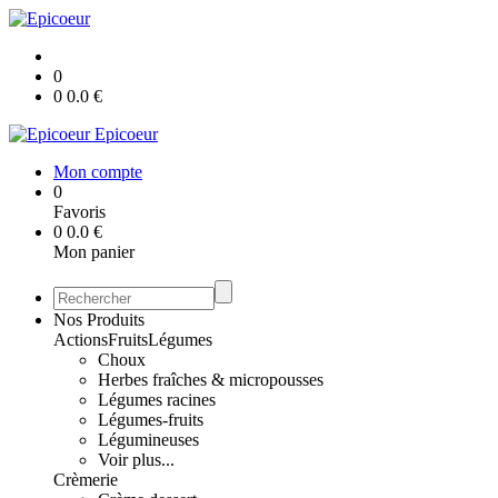
0
0
0.0
€
Epicoeur
Mon compte
0
Favoris
0
0.0
€
Mon panier
Nos Produits
Actions
Fruits
Légumes
Choux
Herbes fraîches & micropousses
Légumes racines
Légumes-fruits
Légumineuses
Voir plus...
Crèmerie