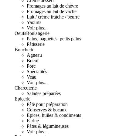
Crème dessert
Fromages au lait de chèvre
Fromages au lait de vache
Lait / crème fraîche / beurre
Yaourts
Voir plus...
Oeufs
Boulangerie
Pains, baguettes, petits pains
Pâtisserie
Boucherie
Agneau
Boeuf
Porc
Spécialités
Veau
Voir plus...
Charcuterie
Salades préparées
Epicerie
Pâte pour préparation
Conserves & bocaux
Epices, huiles & condiments
Farine
Pâtes & légumineuses
Voir plus...