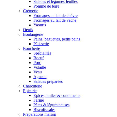
Salades et légumes-feuilles
Pomme de terre
Crèmerie
Fromages au lait de chèvre
Fromages au lait de vache
Yaourts
Oeufs
Boulangerie
Pains, baguettes, petits pains
Pâtisserie
Boucherie
Spécialités
Boeuf
Porc
Volaille
Veau
Agneau
Salades préparées
Charcuterie
Epicerie
Epices, huiles & condiments
Farine
Pâtes & légumineuses
Biscuits salés
Préparations maison