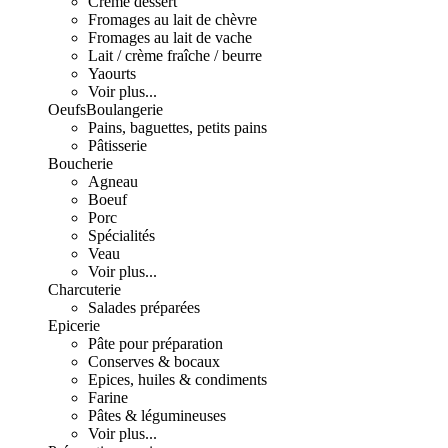
Crème dessert
Fromages au lait de chèvre
Fromages au lait de vache
Lait / crème fraîche / beurre
Yaourts
Voir plus...
Oeufs
Boulangerie
Pains, baguettes, petits pains
Pâtisserie
Boucherie
Agneau
Boeuf
Porc
Spécialités
Veau
Voir plus...
Charcuterie
Salades préparées
Epicerie
Pâte pour préparation
Conserves & bocaux
Epices, huiles & condiments
Farine
Pâtes & légumineuses
Voir plus...