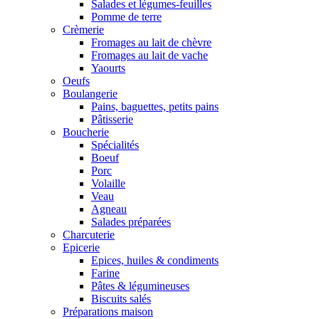
Salades et légumes-feuilles
Pomme de terre
Crèmerie
Fromages au lait de chèvre
Fromages au lait de vache
Yaourts
Oeufs
Boulangerie
Pains, baguettes, petits pains
Pâtisserie
Boucherie
Spécialités
Boeuf
Porc
Volaille
Veau
Agneau
Salades préparées
Charcuterie
Epicerie
Epices, huiles & condiments
Farine
Pâtes & légumineuses
Biscuits salés
Préparations maison