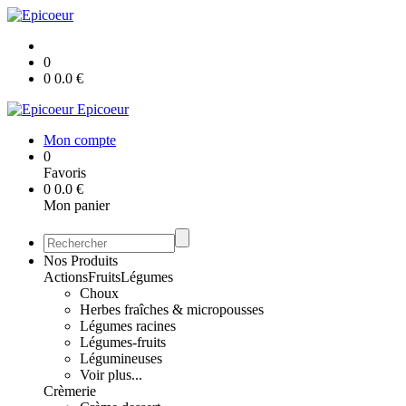
0
0
0.0
€
Epicoeur
Mon compte
0
Favoris
0
0.0
€
Mon panier
Nos Produits
Actions
Fruits
Légumes
Choux
Herbes fraîches & micropousses
Légumes racines
Légumes-fruits
Légumineuses
Voir plus...
Crèmerie