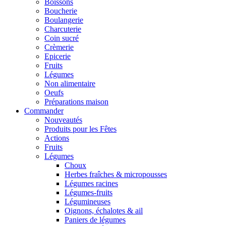
Boissons
Boucherie
Boulangerie
Charcuterie
Coin sucré
Crèmerie
Epicerie
Fruits
Légumes
Non alimentaire
Oeufs
Préparations maison
Commander
Nouveautés
Produits pour les Fêtes
Actions
Fruits
Légumes
Choux
Herbes fraîches & micropousses
Légumes racines
Légumes-fruits
Légumineuses
Oignons, échalotes & ail
Paniers de légumes