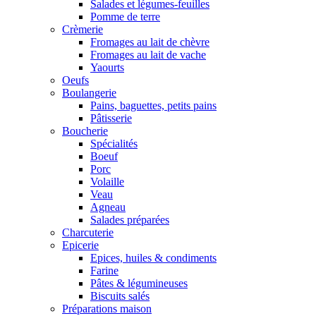
Salades et légumes-feuilles
Pomme de terre
Crèmerie
Fromages au lait de chèvre
Fromages au lait de vache
Yaourts
Oeufs
Boulangerie
Pains, baguettes, petits pains
Pâtisserie
Boucherie
Spécialités
Boeuf
Porc
Volaille
Veau
Agneau
Salades préparées
Charcuterie
Epicerie
Epices, huiles & condiments
Farine
Pâtes & légumineuses
Biscuits salés
Préparations maison