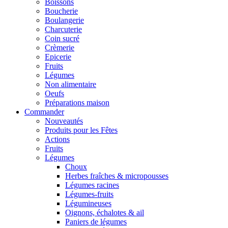
Boissons
Boucherie
Boulangerie
Charcuterie
Coin sucré
Crèmerie
Epicerie
Fruits
Légumes
Non alimentaire
Oeufs
Préparations maison
Commander
Nouveautés
Produits pour les Fêtes
Actions
Fruits
Légumes
Choux
Herbes fraîches & micropousses
Légumes racines
Légumes-fruits
Légumineuses
Oignons, échalotes & ail
Paniers de légumes