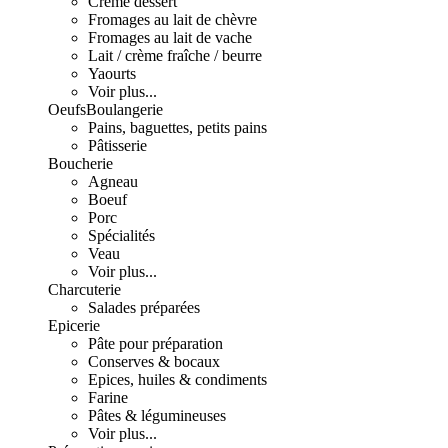
Crème dessert
Fromages au lait de chèvre
Fromages au lait de vache
Lait / crème fraîche / beurre
Yaourts
Voir plus...
Oeufs
Boulangerie
Pains, baguettes, petits pains
Pâtisserie
Boucherie
Agneau
Boeuf
Porc
Spécialités
Veau
Voir plus...
Charcuterie
Salades préparées
Epicerie
Pâte pour préparation
Conserves & bocaux
Epices, huiles & condiments
Farine
Pâtes & légumineuses
Voir plus...