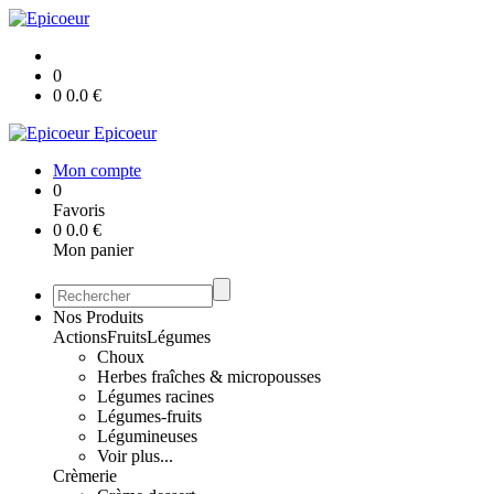
0
0
0.0
€
Epicoeur
Mon compte
0
Favoris
0
0.0
€
Mon panier
Nos Produits
Actions
Fruits
Légumes
Choux
Herbes fraîches & micropousses
Légumes racines
Légumes-fruits
Légumineuses
Voir plus...
Crèmerie