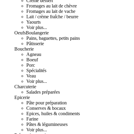
Crème dessert
Fromages au lait de chèvre
Fromages au lait de vache
Lait / crème fraîche / beurre
Yaourts
Voir plus...
Oeufs
Boulangerie
Pains, baguettes, petits pains
Pâtisserie
Boucherie
Agneau
Boeuf
Porc
Spécialités
Veau
Voir plus...
Charcuterie
Salades préparées
Epicerie
Pâte pour préparation
Conserves & bocaux
Epices, huiles & condiments
Farine
Pâtes & légumineuses
Voir plus...