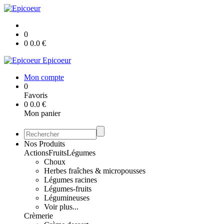
0
0
0.0
€
Epicoeur
Mon compte
0
Favoris
0
0.0
€
Mon panier
Nos Produits
Actions
Fruits
Légumes
Choux
Herbes fraîches & micropousses
Légumes racines
Légumes-fruits
Légumineuses
Voir plus...
Crèmerie