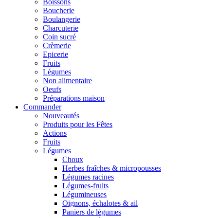
Boissons
Boucherie
Boulangerie
Charcuterie
Coin sucré
Crèmerie
Epicerie
Fruits
Légumes
Non alimentaire
Oeufs
Préparations maison
Commander
Nouveautés
Produits pour les Fêtes
Actions
Fruits
Légumes
Choux
Herbes fraîches & micropousses
Légumes racines
Légumes-fruits
Légumineuses
Oignons, échalotes & ail
Paniers de légumes