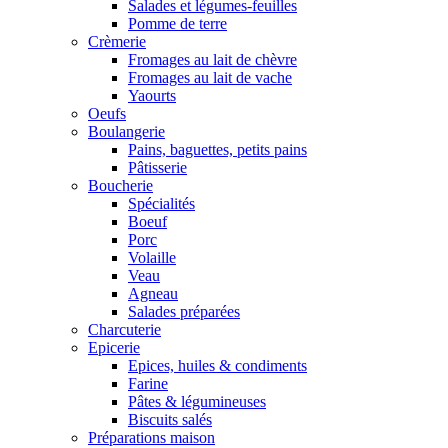
Salades et légumes-feuilles
Pomme de terre
Crèmerie
Fromages au lait de chèvre
Fromages au lait de vache
Yaourts
Oeufs
Boulangerie
Pains, baguettes, petits pains
Pâtisserie
Boucherie
Spécialités
Boeuf
Porc
Volaille
Veau
Agneau
Salades préparées
Charcuterie
Epicerie
Epices, huiles & condiments
Farine
Pâtes & légumineuses
Biscuits salés
Préparations maison