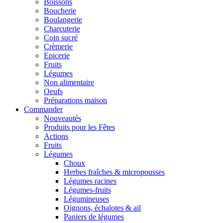
Boissons
Boucherie
Boulangerie
Charcuterie
Coin sucré
Crèmerie
Epicerie
Fruits
Légumes
Non alimentaire
Oeufs
Préparations maison
Commander
Nouveautés
Produits pour les Fêtes
Actions
Fruits
Légumes
Choux
Herbes fraîches & micropousses
Légumes racines
Légumes-fruits
Légumineuses
Oignons, échalotes & ail
Paniers de légumes