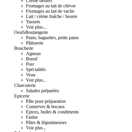
Crème dessert
Fromages au lait de chèvre
Fromages au lait de vache
Lait / crème fraîche / beurre
Yaourts
Voir plus...
Oeufs
Boulangerie
Pains, baguettes, petits pains
Pâtisserie
Boucherie
Agneau
Boeuf
Porc
Spécialités
Veau
Voir plus...
Charcuterie
Salades préparées
Epicerie
Pâte pour préparation
Conserves & bocaux
Epices, huiles & condiments
Farine
Pâtes & légumineuses
Voir plus...