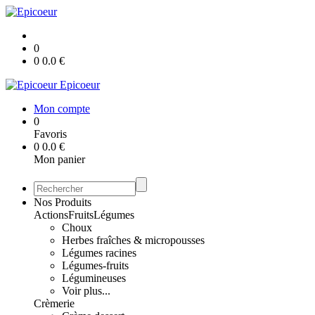
0
0
0.0
€
Epicoeur
Mon compte
0
Favoris
0
0.0
€
Mon panier
Nos Produits
Actions
Fruits
Légumes
Choux
Herbes fraîches & micropousses
Légumes racines
Légumes-fruits
Légumineuses
Voir plus...
Crèmerie