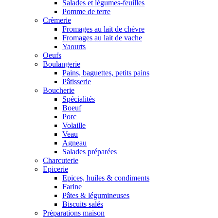
Salades et légumes-feuilles
Pomme de terre
Crèmerie
Fromages au lait de chèvre
Fromages au lait de vache
Yaourts
Oeufs
Boulangerie
Pains, baguettes, petits pains
Pâtisserie
Boucherie
Spécialités
Boeuf
Porc
Volaille
Veau
Agneau
Salades préparées
Charcuterie
Epicerie
Epices, huiles & condiments
Farine
Pâtes & légumineuses
Biscuits salés
Préparations maison