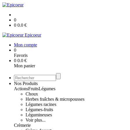
0
0
0.0
€
Epicoeur
Mon compte
0
Favoris
0
0.0
€
Mon panier
Nos Produits
Actions
Fruits
Légumes
Choux
Herbes fraîches & micropousses
Légumes racines
Légumes-fruits
Légumineuses
Voir plus...
Crèmerie