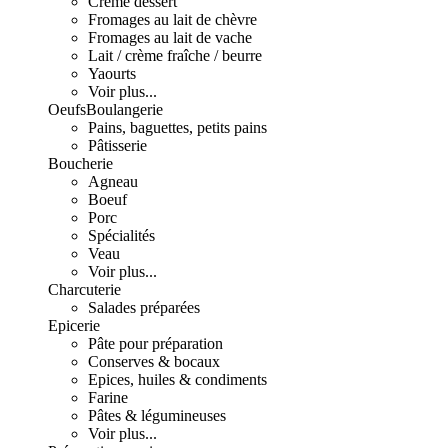
Crème dessert
Fromages au lait de chèvre
Fromages au lait de vache
Lait / crème fraîche / beurre
Yaourts
Voir plus...
Oeufs
Boulangerie
Pains, baguettes, petits pains
Pâtisserie
Boucherie
Agneau
Boeuf
Porc
Spécialités
Veau
Voir plus...
Charcuterie
Salades préparées
Epicerie
Pâte pour préparation
Conserves & bocaux
Epices, huiles & condiments
Farine
Pâtes & légumineuses
Voir plus...