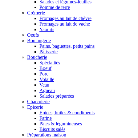
Salades et légumes-feuilles
Pomme de terre
Crèmerie
Fromages au lait de chèvre
Fromages au lait de vache
Yaourts
Oeufs
Boulangerie
Pains, baguettes, petits pains
Pâtisserie
Boucherie
Spécialités
Boeuf
Porc
Volaille
Veau
Agneau
Salades préparées
Charcuterie
Epicerie
Epices, huiles & condiments
Farine
Pâtes & légumineuses
Biscuits salés
Préparations maison