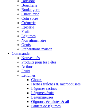
Boissons
Boucherie
Boulangerie
Charcuterie
Coin sucré
Crèmerie
Epicerie
Fruits
Légumes
Non alimentaire
Oeufs
Préparations maison
Commander
Nouveautés
Produits pour les Fêtes
Actions
Fruits
Légumes
Choux
Herbes fraîches & micropousses
Légumes racines
Légumes-fruits
Légumineuses
Oignons, échalotes & ail
Paniers de légumes