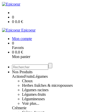
0
0
0.0
€
Epicoeur
Mon compte
0
Favoris
0
0.0
€
Mon panier
Nos Produits
Actions
Fruits
Légumes
Choux
Herbes fraîches & micropousses
Légumes racines
Légumes-fruits
Légumineuses
Voir plus...
Crèmerie