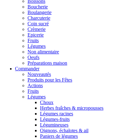
Boissons
Boucherie
Boulangerie
Charcuterie
Coin sucré
Crèmerie
Epicerie
Fruits
Légumes
Non alimentaire
Oeufs
Préparations maison
Commander
Nouveautés
Produits pour les Fêtes
Actions
Fruits
Légumes
Choux
Herbes fraîches & micropousses
Légumes racines
Légumes-fruits
Légumineuses
Oignons, échalotes & ail
Paniers de légumes