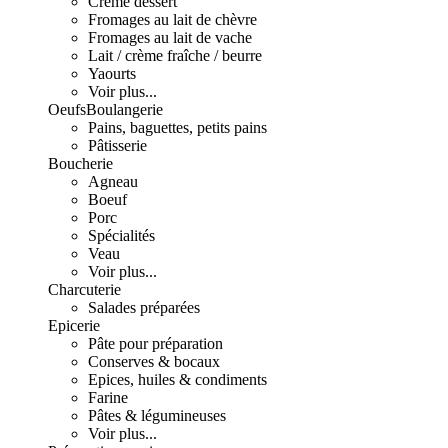
Crème dessert
Fromages au lait de chèvre
Fromages au lait de vache
Lait / crème fraîche / beurre
Yaourts
Voir plus...
Oeufs
Boulangerie
Pains, baguettes, petits pains
Pâtisserie
Boucherie
Agneau
Boeuf
Porc
Spécialités
Veau
Voir plus...
Charcuterie
Salades préparées
Epicerie
Pâte pour préparation
Conserves & bocaux
Epices, huiles & condiments
Farine
Pâtes & légumineuses
Voir plus...