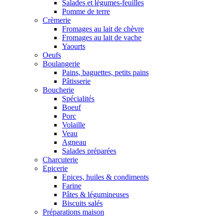
Salades et légumes-feuilles
Pomme de terre
Crèmerie
Fromages au lait de chèvre
Fromages au lait de vache
Yaourts
Oeufs
Boulangerie
Pains, baguettes, petits pains
Pâtisserie
Boucherie
Spécialités
Boeuf
Porc
Volaille
Veau
Agneau
Salades préparées
Charcuterie
Epicerie
Epices, huiles & condiments
Farine
Pâtes & légumineuses
Biscuits salés
Préparations maison