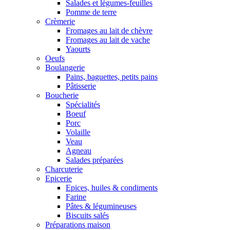
Salades et légumes-feuilles
Pomme de terre
Crèmerie
Fromages au lait de chèvre
Fromages au lait de vache
Yaourts
Oeufs
Boulangerie
Pains, baguettes, petits pains
Pâtisserie
Boucherie
Spécialités
Boeuf
Porc
Volaille
Veau
Agneau
Salades préparées
Charcuterie
Epicerie
Epices, huiles & condiments
Farine
Pâtes & légumineuses
Biscuits salés
Préparations maison