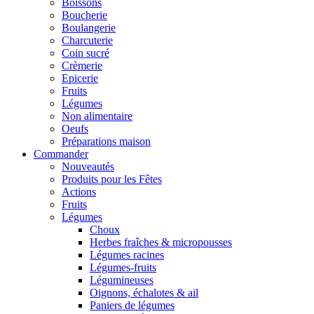
Boissons
Boucherie
Boulangerie
Charcuterie
Coin sucré
Crèmerie
Epicerie
Fruits
Légumes
Non alimentaire
Oeufs
Préparations maison
Commander
Nouveautés
Produits pour les Fêtes
Actions
Fruits
Légumes
Choux
Herbes fraîches & micropousses
Légumes racines
Légumes-fruits
Légumineuses
Oignons, échalotes & ail
Paniers de légumes