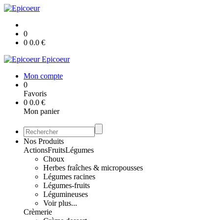
0
0
0.0
€
Epicoeur
Mon compte
0
Favoris
0
0.0
€
Mon panier
Nos Produits
Actions
Fruits
Légumes
Choux
Herbes fraîches & micropousses
Légumes racines
Légumes-fruits
Légumineuses
Voir plus...
Crèmerie