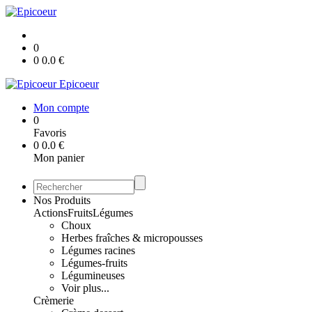
0
0
0.0
€
Epicoeur
Mon compte
0
Favoris
0
0.0
€
Mon panier
Nos Produits
Actions
Fruits
Légumes
Choux
Herbes fraîches & micropousses
Légumes racines
Légumes-fruits
Légumineuses
Voir plus...
Crèmerie