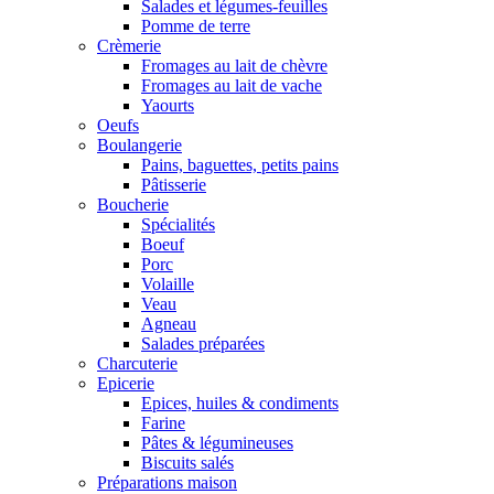
Salades et légumes-feuilles
Pomme de terre
Crèmerie
Fromages au lait de chèvre
Fromages au lait de vache
Yaourts
Oeufs
Boulangerie
Pains, baguettes, petits pains
Pâtisserie
Boucherie
Spécialités
Boeuf
Porc
Volaille
Veau
Agneau
Salades préparées
Charcuterie
Epicerie
Epices, huiles & condiments
Farine
Pâtes & légumineuses
Biscuits salés
Préparations maison