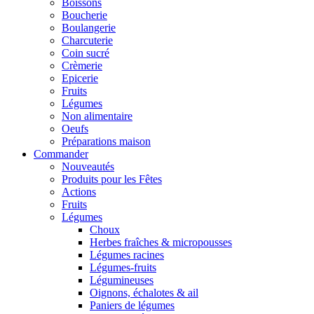
Boissons
Boucherie
Boulangerie
Charcuterie
Coin sucré
Crèmerie
Epicerie
Fruits
Légumes
Non alimentaire
Oeufs
Préparations maison
Commander
Nouveautés
Produits pour les Fêtes
Actions
Fruits
Légumes
Choux
Herbes fraîches & micropousses
Légumes racines
Légumes-fruits
Légumineuses
Oignons, échalotes & ail
Paniers de légumes