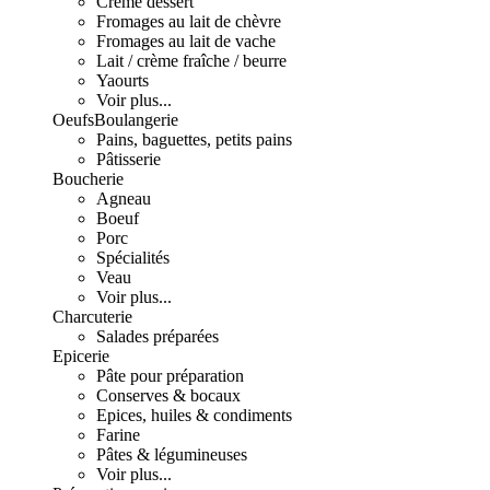
Crème dessert
Fromages au lait de chèvre
Fromages au lait de vache
Lait / crème fraîche / beurre
Yaourts
Voir plus...
Oeufs
Boulangerie
Pains, baguettes, petits pains
Pâtisserie
Boucherie
Agneau
Boeuf
Porc
Spécialités
Veau
Voir plus...
Charcuterie
Salades préparées
Epicerie
Pâte pour préparation
Conserves & bocaux
Epices, huiles & condiments
Farine
Pâtes & légumineuses
Voir plus...