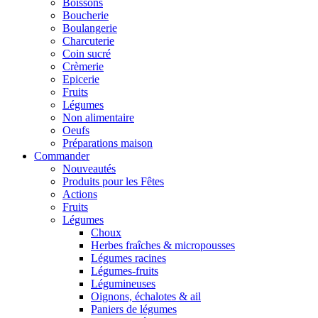
Boissons
Boucherie
Boulangerie
Charcuterie
Coin sucré
Crèmerie
Epicerie
Fruits
Légumes
Non alimentaire
Oeufs
Préparations maison
Commander
Nouveautés
Produits pour les Fêtes
Actions
Fruits
Légumes
Choux
Herbes fraîches & micropousses
Légumes racines
Légumes-fruits
Légumineuses
Oignons, échalotes & ail
Paniers de légumes