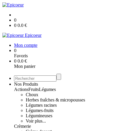
0
0
0.0
€
Epicoeur
Mon compte
0
Favoris
0
0.0
€
Mon panier
Nos Produits
Actions
Fruits
Légumes
Choux
Herbes fraîches & micropousses
Légumes racines
Légumes-fruits
Légumineuses
Voir plus...
Crèmerie