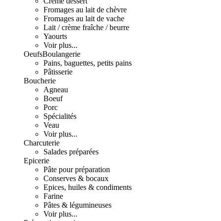
Crème dessert
Fromages au lait de chèvre
Fromages au lait de vache
Lait / crème fraîche / beurre
Yaourts
Voir plus...
Oeufs
Boulangerie
Pains, baguettes, petits pains
Pâtisserie
Boucherie
Agneau
Boeuf
Porc
Spécialités
Veau
Voir plus...
Charcuterie
Salades préparées
Epicerie
Pâte pour préparation
Conserves & bocaux
Epices, huiles & condiments
Farine
Pâtes & légumineuses
Voir plus...