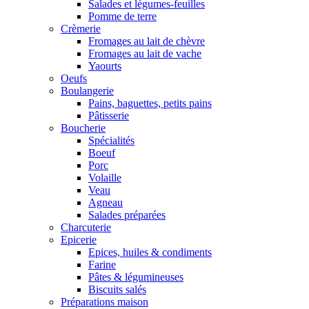
Salades et légumes-feuilles
Pomme de terre
Crèmerie
Fromages au lait de chèvre
Fromages au lait de vache
Yaourts
Oeufs
Boulangerie
Pains, baguettes, petits pains
Pâtisserie
Boucherie
Spécialités
Boeuf
Porc
Volaille
Veau
Agneau
Salades préparées
Charcuterie
Epicerie
Epices, huiles & condiments
Farine
Pâtes & légumineuses
Biscuits salés
Préparations maison